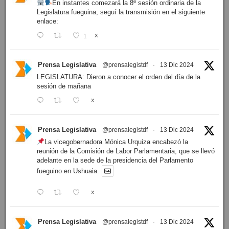
En instantes comezará la 8ª sesión ordinaria de la
Legislatura fueguina, seguí la transmisión en el siguiente
enlace:
1
X
Prensa Legislativa
@prensalegistdf
·
13 Dic 2024
LEGISLATURA: Dieron a conocer el orden del día de la
sesión de mañana
X
Prensa Legislativa
@prensalegistdf
·
13 Dic 2024
La vicegobernadora Mónica Urquiza encabezó la
reunión de la Comisión de Labor Parlamentaria, que se llevó
adelante en la sede de la presidencia del Parlamento
fueguino en Ushuaia.
X
Prensa Legislativa
@prensalegistdf
·
13 Dic 2024