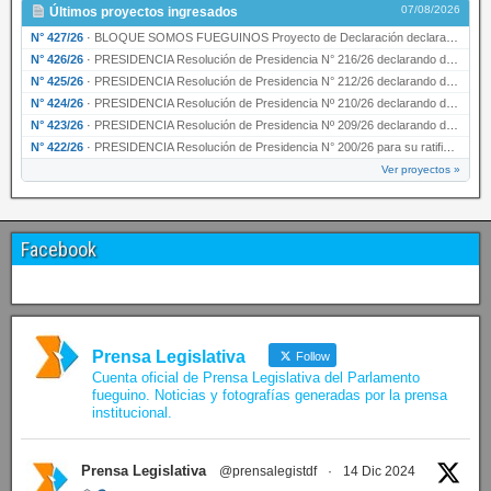
07/08/2026
Últimos proyectos ingresados
N° 427/26
·
BLOQUE SOMOS FUEGUINOS Proyecto de Declaración declarando de interés provincial PRESIDENCI…
N° 426/26
·
PRESIDENCIA Resolución de Presidencia N° 216/26 declarando de interés provincial la labor …
N° 425/26
·
PRESIDENCIA Resolución de Presidencia N° 212/26 declarando de interés provincial el “50° A…
N° 424/26
·
PRESIDENCIA Resolución de Presidencia Nº 210/26 declarando de interés provincial el proyec…
N° 423/26
·
PRESIDENCIA Resolución de Presidencia Nº 209/26 declarando de interés provincial la presen…
N° 422/26
·
PRESIDENCIA Resolución de Presidencia N° 200/26 para su ratificación.
Ver proyectos »
Facebook
Prensa Legislativa
Follow
Cuenta oficial de Prensa Legislativa del Parlamento
fueguino. Noticias y fotografías generadas por la prensa
institucional.
Prensa Legislativa
@prensalegistdf
·
14 Dic 2024