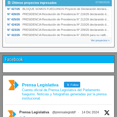
07/08/2026
Últimos proyectos ingresados
N° 427/26
·
BLOQUE SOMOS FUEGUINOS Proyecto de Declaración declarando de interés provincial PRESIDENCI…
N° 426/26
·
PRESIDENCIA Resolución de Presidencia N° 216/26 declarando de interés provincial la labor …
N° 425/26
·
PRESIDENCIA Resolución de Presidencia N° 212/26 declarando de interés provincial el “50° A…
N° 424/26
·
PRESIDENCIA Resolución de Presidencia Nº 210/26 declarando de interés provincial el proyec…
N° 423/26
·
PRESIDENCIA Resolución de Presidencia Nº 209/26 declarando de interés provincial la presen…
N° 422/26
·
PRESIDENCIA Resolución de Presidencia N° 200/26 para su ratificación.
Ver proyectos »
Facebook
Prensa Legislativa
Follow
Cuenta oficial de Prensa Legislativa del Parlamento
fueguino. Noticias y fotografías generadas por la prensa
institucional.
Prensa Legislativa
@prensalegistdf
·
14 Dic 2024