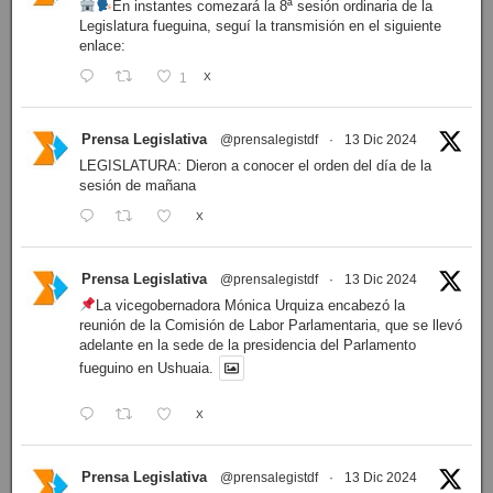
En instantes comezará la 8ª sesión ordinaria de la
Legislatura fueguina, seguí la transmisión en el siguiente
enlace:
1
X
Prensa Legislativa
@prensalegistdf
·
13 Dic 2024
LEGISLATURA: Dieron a conocer el orden del día de la
sesión de mañana
X
Prensa Legislativa
@prensalegistdf
·
13 Dic 2024
La vicegobernadora Mónica Urquiza encabezó la
reunión de la Comisión de Labor Parlamentaria, que se llevó
adelante en la sede de la presidencia del Parlamento
fueguino en Ushuaia.
X
Prensa Legislativa
@prensalegistdf
·
13 Dic 2024