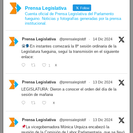
Prensa Legislativa
Follow
Cuenta oficial de Prensa Legislativa del Parlamento
fueguino. Noticias y fotografías generadas por la prensa
institucional.
Prensa Legislativa
@prensalegistdf
·
14 Dic 2024
En instantes comezará la 8ª sesión ordinaria de la
Legislatura fueguina, seguí la transmisión en el siguiente
enlace:
1
X
Prensa Legislativa
@prensalegistdf
·
13 Dic 2024
LEGISLATURA: Dieron a conocer el orden del día de la
sesión de mañana
X
Prensa Legislativa
@prensalegistdf
·
13 Dic 2024
La vicegobernadora Mónica Urquiza encabezó la
reunión de la Comisión de Labor Parlamentaria, que se llevó