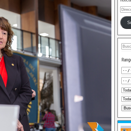
notici
S
Rang