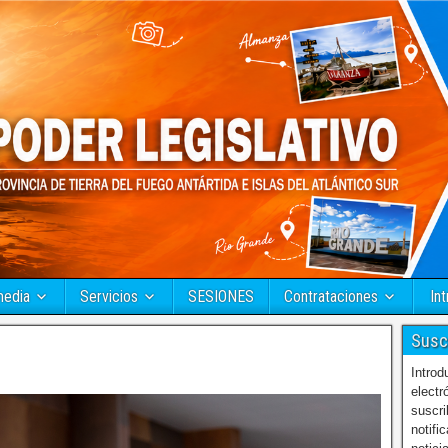
media
Servicios
SESIONES
Contrataciones
Int
Susc
Introd
electr
suscri
notifi