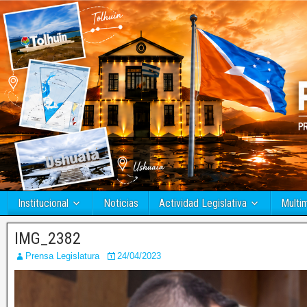
Institucional
Noticias
Actividad Legislativa
Multi
IMG_2382
Prensa Legislatura
24/04/2023