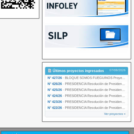
07/08/2026
Últimos proyectos ingresados
N° 427/26
·
BLOQUE SOMOS FUEGUINOS Proyecto de Declaración declarando de interés provincial PRESIDENCI…
N° 426/26
·
PRESIDENCIA Resolución de Presidencia N° 216/26 declarando de interés provincial la labor …
N° 425/26
·
PRESIDENCIA Resolución de Presidencia N° 212/26 declarando de interés provincial el “50° A…
N° 424/26
·
PRESIDENCIA Resolución de Presidencia Nº 210/26 declarando de interés provincial el proyec…
N° 423/26
·
PRESIDENCIA Resolución de Presidencia Nº 209/26 declarando de interés provincial la presen…
N° 422/26
·
PRESIDENCIA Resolución de Presidencia N° 200/26 para su ratificación.
Ver proyectos »