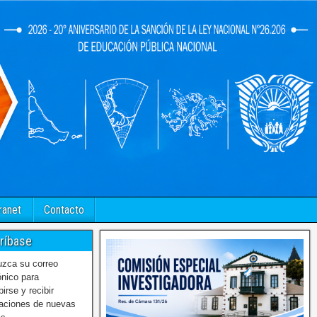
ranet
Contacto
ríbase
uzca su correo
ónico para
birse y recibir
caciones de nuevas