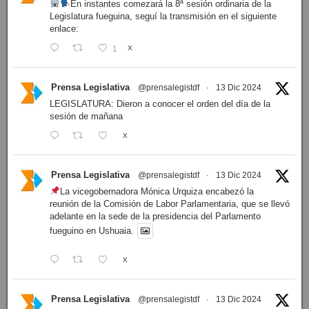
En instantes comezará la 8ª sesión ordinaria de la
Legislatura fueguina, seguí la transmisión en el siguiente
enlace:
1
X
Prensa Legislativa
@prensalegistdf
·
13 Dic 2024
LEGISLATURA: Dieron a conocer el orden del día de la
sesión de mañana
X
Prensa Legislativa
@prensalegistdf
·
13 Dic 2024
La vicegobernadora Mónica Urquiza encabezó la
reunión de la Comisión de Labor Parlamentaria, que se llevó
adelante en la sede de la presidencia del Parlamento
fueguino en Ushuaia.
X
Prensa Legislativa
@prensalegistdf
·
13 Dic 2024