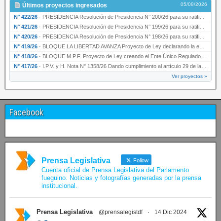
05/08/2026
Últimos proyectos ingresados
N° 422/26
·
PRESIDENCIA Resolución de Presidencia N° 200/26 para su ratificación.
N° 421/26
·
PRESIDENCIA Resolución de Presidencia N° 199/26 para su ratificación.
N° 420/26
·
PRESIDENCIA Resolución de Presidencia N° 198/26 para su ratificación.
N° 419/26
·
BLOQUE LA LIBERTAD AVANZA Proyecto de Ley declarando la esencialidad del servicio educativ…
N° 418/26
·
BLOQUE M.P.F. Proyecto de Ley creando el Ente Único Regulador de servicios públicos de la …
N° 417/26
·
I.P.V. y H. Nota N° 1358/26 Dando cumplimiento al artículo 29 de la Ley provincial N° 1399…
Ver proyectos »
Facebook
Prensa Legislativa
Follow
Cuenta oficial de Prensa Legislativa del Parlamento
fueguino. Noticias y fotografías generadas por la prensa
institucional.
Prensa Legislativa
@prensalegistdf
·
14 Dic 2024