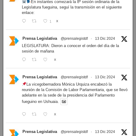
En instantes comezará la 8ª sesión ordinaria de la
Legislatura fueguina, seguí la transmisión en el siguiente
enlace:
1
X
Prensa Legislativa
@prensalegistdf
·
13 Dic 2024
LEGISLATURA: Dieron a conocer el orden del día de la
sesión de mañana
X
Prensa Legislativa
@prensalegistdf
·
13 Dic 2024
La vicegobernadora Mónica Urquiza encabezó la
reunión de la Comisión de Labor Parlamentaria, que se llevó
adelante en la sede de la presidencia del Parlamento
fueguino en Ushuaia.
X
Prensa Legislativa
@prensalegistdf
·
13 Dic 2024