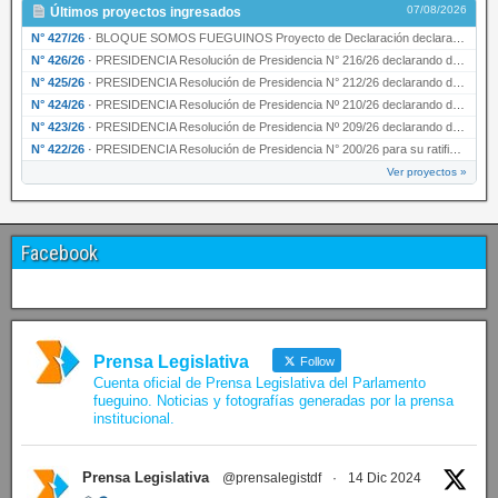
07/08/2026
Últimos proyectos ingresados
N° 427/26
·
BLOQUE SOMOS FUEGUINOS Proyecto de Declaración declarando de interés provincial PRESIDENCI…
N° 426/26
·
PRESIDENCIA Resolución de Presidencia N° 216/26 declarando de interés provincial la labor …
N° 425/26
·
PRESIDENCIA Resolución de Presidencia N° 212/26 declarando de interés provincial el “50° A…
N° 424/26
·
PRESIDENCIA Resolución de Presidencia Nº 210/26 declarando de interés provincial el proyec…
N° 423/26
·
PRESIDENCIA Resolución de Presidencia Nº 209/26 declarando de interés provincial la presen…
N° 422/26
·
PRESIDENCIA Resolución de Presidencia N° 200/26 para su ratificación.
Ver proyectos »
Facebook
Prensa Legislativa
Follow
Cuenta oficial de Prensa Legislativa del Parlamento
fueguino. Noticias y fotografías generadas por la prensa
institucional.
Prensa Legislativa
@prensalegistdf
·
14 Dic 2024