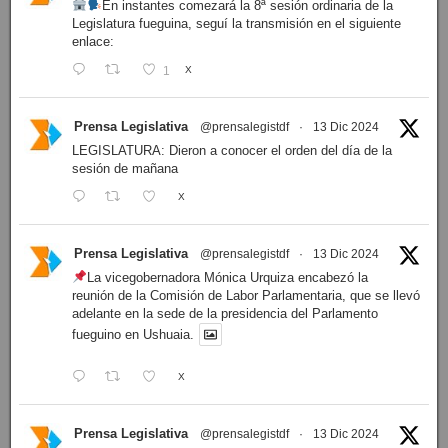
En instantes comezará la 8ª sesión ordinaria de la
Legislatura fueguina, seguí la transmisión en el siguiente
enlace:
1
X
Prensa Legislativa
@prensalegistdf
·
13 Dic 2024
LEGISLATURA: Dieron a conocer el orden del día de la
sesión de mañana
X
Prensa Legislativa
@prensalegistdf
·
13 Dic 2024
La vicegobernadora Mónica Urquiza encabezó la
reunión de la Comisión de Labor Parlamentaria, que se llevó
adelante en la sede de la presidencia del Parlamento
fueguino en Ushuaia.
X
Prensa Legislativa
@prensalegistdf
·
13 Dic 2024