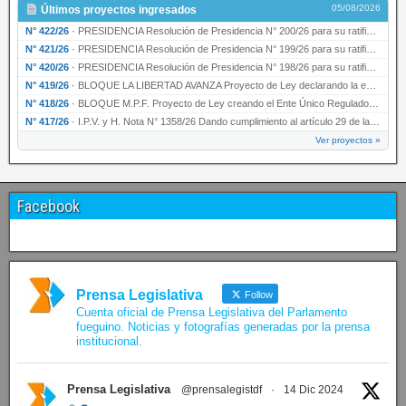
05/08/2026
Últimos proyectos ingresados
N° 422/26
·
PRESIDENCIA Resolución de Presidencia N° 200/26 para su ratificación.
N° 421/26
·
PRESIDENCIA Resolución de Presidencia N° 199/26 para su ratificación.
N° 420/26
·
PRESIDENCIA Resolución de Presidencia N° 198/26 para su ratificación.
N° 419/26
·
BLOQUE LA LIBERTAD AVANZA Proyecto de Ley declarando la esencialidad del servicio educativ…
N° 418/26
·
BLOQUE M.P.F. Proyecto de Ley creando el Ente Único Regulador de servicios públicos de la …
N° 417/26
·
I.P.V. y H. Nota N° 1358/26 Dando cumplimiento al artículo 29 de la Ley provincial N° 1399…
Ver proyectos »
Facebook
Prensa Legislativa
Follow
Cuenta oficial de Prensa Legislativa del Parlamento
fueguino. Noticias y fotografías generadas por la prensa
institucional.
Prensa Legislativa
@prensalegistdf
·
14 Dic 2024