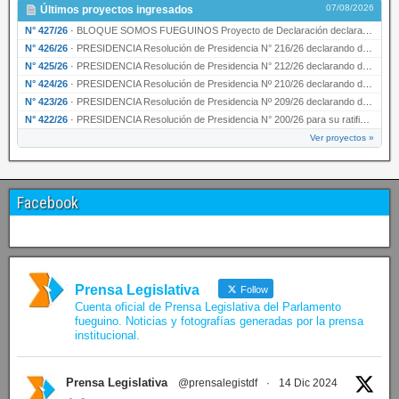
07/08/2026
Últimos proyectos ingresados
N° 427/26
·
BLOQUE SOMOS FUEGUINOS Proyecto de Declaración declarando de interés provincial PRESIDENCI…
N° 426/26
·
PRESIDENCIA Resolución de Presidencia N° 216/26 declarando de interés provincial la labor …
N° 425/26
·
PRESIDENCIA Resolución de Presidencia N° 212/26 declarando de interés provincial el “50° A…
N° 424/26
·
PRESIDENCIA Resolución de Presidencia Nº 210/26 declarando de interés provincial el proyec…
N° 423/26
·
PRESIDENCIA Resolución de Presidencia Nº 209/26 declarando de interés provincial la presen…
N° 422/26
·
PRESIDENCIA Resolución de Presidencia N° 200/26 para su ratificación.
Ver proyectos »
Facebook
Prensa Legislativa
Follow
Cuenta oficial de Prensa Legislativa del Parlamento
fueguino. Noticias y fotografías generadas por la prensa
institucional.
Prensa Legislativa
@prensalegistdf
·
14 Dic 2024