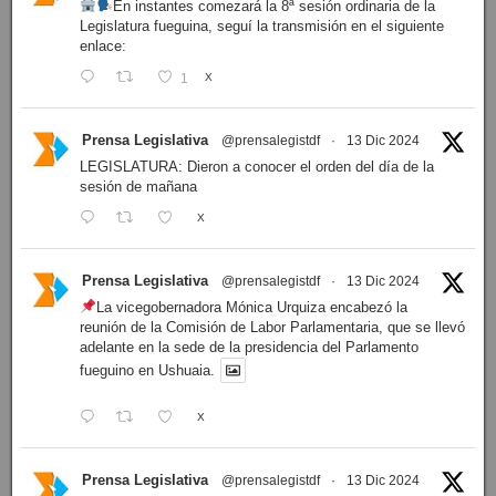
En instantes comezará la 8ª sesión ordinaria de la
Legislatura fueguina, seguí la transmisión en el siguiente
enlace:
1
X
Prensa Legislativa
@prensalegistdf
·
13 Dic 2024
LEGISLATURA: Dieron a conocer el orden del día de la
sesión de mañana
X
Prensa Legislativa
@prensalegistdf
·
13 Dic 2024
La vicegobernadora Mónica Urquiza encabezó la
reunión de la Comisión de Labor Parlamentaria, que se llevó
adelante en la sede de la presidencia del Parlamento
fueguino en Ushuaia.
X
Prensa Legislativa
@prensalegistdf
·
13 Dic 2024