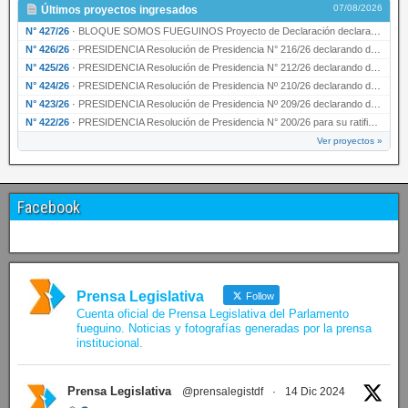
07/08/2026
Últimos proyectos ingresados
N° 427/26
·
BLOQUE SOMOS FUEGUINOS Proyecto de Declaración declarando de interés provincial PRESIDENCI…
N° 426/26
·
PRESIDENCIA Resolución de Presidencia N° 216/26 declarando de interés provincial la labor …
N° 425/26
·
PRESIDENCIA Resolución de Presidencia N° 212/26 declarando de interés provincial el “50° A…
N° 424/26
·
PRESIDENCIA Resolución de Presidencia Nº 210/26 declarando de interés provincial el proyec…
N° 423/26
·
PRESIDENCIA Resolución de Presidencia Nº 209/26 declarando de interés provincial la presen…
N° 422/26
·
PRESIDENCIA Resolución de Presidencia N° 200/26 para su ratificación.
Ver proyectos »
Facebook
Prensa Legislativa
Follow
Cuenta oficial de Prensa Legislativa del Parlamento
fueguino. Noticias y fotografías generadas por la prensa
institucional.
Prensa Legislativa
@prensalegistdf
·
14 Dic 2024