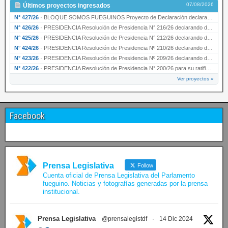
07/08/2026
Últimos proyectos ingresados
N° 427/26
·
BLOQUE SOMOS FUEGUINOS Proyecto de Declaración declarando de interés provincial PRESIDENCI…
N° 426/26
·
PRESIDENCIA Resolución de Presidencia N° 216/26 declarando de interés provincial la labor …
N° 425/26
·
PRESIDENCIA Resolución de Presidencia N° 212/26 declarando de interés provincial el “50° A…
N° 424/26
·
PRESIDENCIA Resolución de Presidencia Nº 210/26 declarando de interés provincial el proyec…
N° 423/26
·
PRESIDENCIA Resolución de Presidencia Nº 209/26 declarando de interés provincial la presen…
N° 422/26
·
PRESIDENCIA Resolución de Presidencia N° 200/26 para su ratificación.
Ver proyectos »
Facebook
Prensa Legislativa
Follow
Cuenta oficial de Prensa Legislativa del Parlamento
fueguino. Noticias y fotografías generadas por la prensa
institucional.
Prensa Legislativa
@prensalegistdf
·
14 Dic 2024