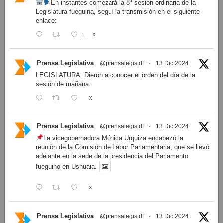
En instantes comezará la 8ª sesión ordinaria de la
Legislatura fueguina, seguí la transmisión en el siguiente
enlace:
1
X
Prensa Legislativa
@prensalegistdf
·
13 Dic 2024
LEGISLATURA: Dieron a conocer el orden del día de la
sesión de mañana
X
Prensa Legislativa
@prensalegistdf
·
13 Dic 2024
La vicegobernadora Mónica Urquiza encabezó la
reunión de la Comisión de Labor Parlamentaria, que se llevó
adelante en la sede de la presidencia del Parlamento
fueguino en Ushuaia.
X
Prensa Legislativa
@prensalegistdf
·
13 Dic 2024