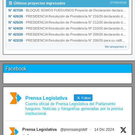
07/08/2026
Últimos proyectos ingresados
N° 427/26
·
BLOQUE SOMOS FUEGUINOS Proyecto de Declaración declarando de interés provincial PRESIDENCI…
N° 426/26
·
PRESIDENCIA Resolución de Presidencia N° 216/26 declarando de interés provincial la labor …
N° 425/26
·
PRESIDENCIA Resolución de Presidencia N° 212/26 declarando de interés provincial el “50° A…
N° 424/26
·
PRESIDENCIA Resolución de Presidencia Nº 210/26 declarando de interés provincial el proyec…
N° 423/26
·
PRESIDENCIA Resolución de Presidencia Nº 209/26 declarando de interés provincial la presen…
N° 422/26
·
PRESIDENCIA Resolución de Presidencia N° 200/26 para su ratificación.
Ver proyectos »
Facebook
Prensa Legislativa
Follow
Cuenta oficial de Prensa Legislativa del Parlamento
fueguino. Noticias y fotografías generadas por la prensa
institucional.
Prensa Legislativa
@prensalegistdf
·
14 Dic 2024