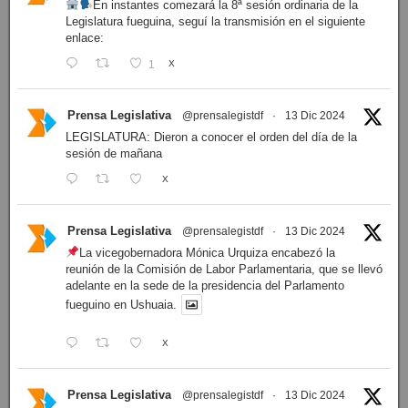
En instantes comezará la 8ª sesión ordinaria de la
Legislatura fueguina, seguí la transmisión en el siguiente
enlace:
1
X
Prensa Legislativa
@prensalegistdf
·
13 Dic 2024
LEGISLATURA: Dieron a conocer el orden del día de la
sesión de mañana
X
Prensa Legislativa
@prensalegistdf
·
13 Dic 2024
La vicegobernadora Mónica Urquiza encabezó la
reunión de la Comisión de Labor Parlamentaria, que se llevó
adelante en la sede de la presidencia del Parlamento
fueguino en Ushuaia.
X
Prensa Legislativa
@prensalegistdf
·
13 Dic 2024