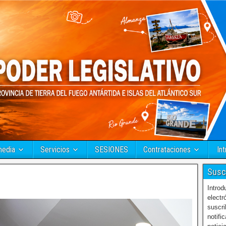
media
Servicios
SESIONES
Contrataciones
Int
Susc
Introd
electr
suscri
notifi