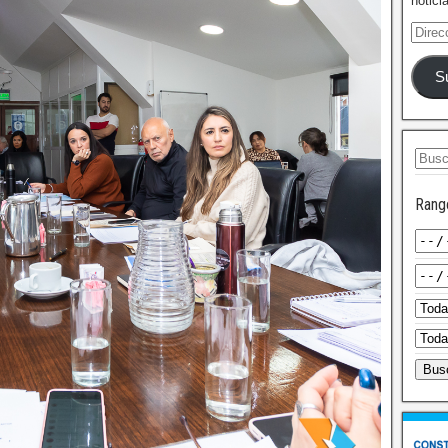
notici
S
Rang