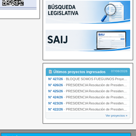
07/08/2026
Últimos proyectos ingresados
N° 427/26
·
BLOQUE SOMOS FUEGUINOS Proyecto de Declaración declarando de interés provincial PRESIDENCI…
N° 426/26
·
PRESIDENCIA Resolución de Presidencia N° 216/26 declarando de interés provincial la labor …
N° 425/26
·
PRESIDENCIA Resolución de Presidencia N° 212/26 declarando de interés provincial el “50° A…
N° 424/26
·
PRESIDENCIA Resolución de Presidencia Nº 210/26 declarando de interés provincial el proyec…
N° 423/26
·
PRESIDENCIA Resolución de Presidencia Nº 209/26 declarando de interés provincial la presen…
N° 422/26
·
PRESIDENCIA Resolución de Presidencia N° 200/26 para su ratificación.
Ver proyectos »