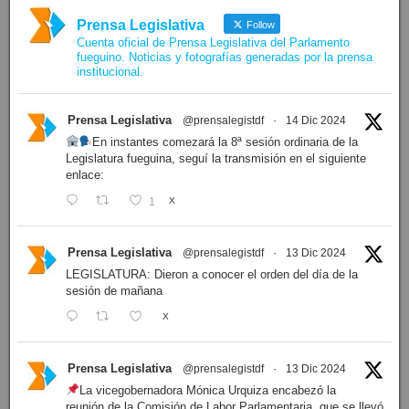
Prensa Legislativa
Follow
Cuenta oficial de Prensa Legislativa del Parlamento
fueguino. Noticias y fotografías generadas por la prensa
institucional.
Prensa Legislativa
@prensalegistdf
·
14 Dic 2024
En instantes comezará la 8ª sesión ordinaria de la
Legislatura fueguina, seguí la transmisión en el siguiente
enlace:
1
X
Prensa Legislativa
@prensalegistdf
·
13 Dic 2024
LEGISLATURA: Dieron a conocer el orden del día de la
sesión de mañana
X
Prensa Legislativa
@prensalegistdf
·
13 Dic 2024
La vicegobernadora Mónica Urquiza encabezó la
reunión de la Comisión de Labor Parlamentaria, que se llevó