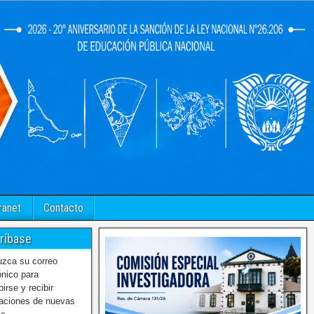
ranet
Contacto
ríbase
uzca su correo
ónico para
birse y recibir
caciones de nuevas