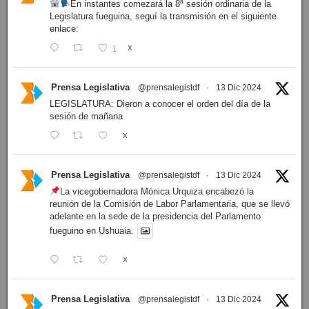
En instantes comezará la 8ª sesión ordinaria de la
Legislatura fueguina, seguí la transmisión en el siguiente
enlace:
1
X
Prensa Legislativa
@prensalegistdf
·
13 Dic 2024
LEGISLATURA: Dieron a conocer el orden del día de la
sesión de mañana
X
Prensa Legislativa
@prensalegistdf
·
13 Dic 2024
La vicegobernadora Mónica Urquiza encabezó la
reunión de la Comisión de Labor Parlamentaria, que se llevó
adelante en la sede de la presidencia del Parlamento
fueguino en Ushuaia.
X
Prensa Legislativa
@prensalegistdf
·
13 Dic 2024