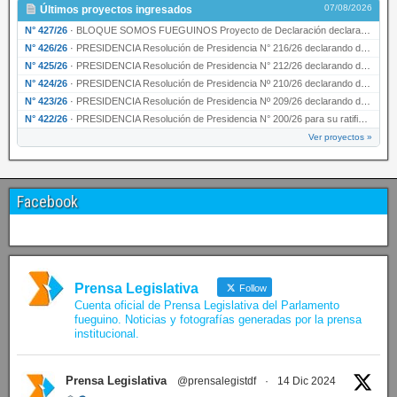
07/08/2026
Últimos proyectos ingresados
N° 427/26
·
BLOQUE SOMOS FUEGUINOS Proyecto de Declaración declarando de interés provincial PRESIDENCI…
N° 426/26
·
PRESIDENCIA Resolución de Presidencia N° 216/26 declarando de interés provincial la labor …
N° 425/26
·
PRESIDENCIA Resolución de Presidencia N° 212/26 declarando de interés provincial el “50° A…
N° 424/26
·
PRESIDENCIA Resolución de Presidencia Nº 210/26 declarando de interés provincial el proyec…
N° 423/26
·
PRESIDENCIA Resolución de Presidencia Nº 209/26 declarando de interés provincial la presen…
N° 422/26
·
PRESIDENCIA Resolución de Presidencia N° 200/26 para su ratificación.
Ver proyectos »
Facebook
Prensa Legislativa
Follow
Cuenta oficial de Prensa Legislativa del Parlamento
fueguino. Noticias y fotografías generadas por la prensa
institucional.
Prensa Legislativa
@prensalegistdf
·
14 Dic 2024