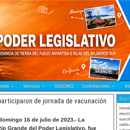
media
Servicios
SESIONES
Contrataciones
Int
Susc
participaron de jornada de vacunación
Introd
electr
domingo 16 de julio de 2023.- La
suscri
notifi
ío Grande del Poder Legislativo, fue