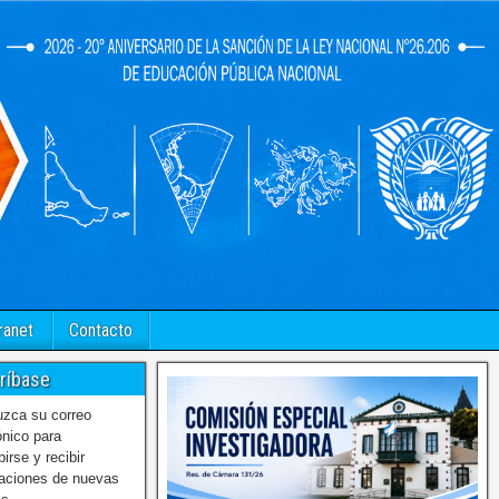
ranet
Contacto
ríbase
uzca su correo
ónico para
birse y recibir
caciones de nuevas