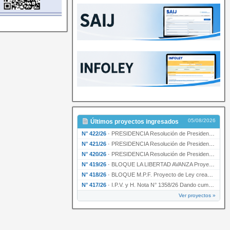
05/08/2026
Últimos proyectos ingresados
N° 422/26
·
PRESIDENCIA Resolución de Presidencia N° 200/26 para su ratificación.
N° 421/26
·
PRESIDENCIA Resolución de Presidencia N° 199/26 para su ratificación.
N° 420/26
·
PRESIDENCIA Resolución de Presidencia N° 198/26 para su ratificación.
N° 419/26
·
BLOQUE LA LIBERTAD AVANZA Proyecto de Ley declarando la esencialidad del servicio educativ…
N° 418/26
·
BLOQUE M.P.F. Proyecto de Ley creando el Ente Único Regulador de servicios públicos de la …
N° 417/26
·
I.P.V. y H. Nota N° 1358/26 Dando cumplimiento al artículo 29 de la Ley provincial N° 1399…
Ver proyectos »