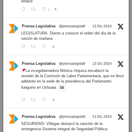
enlace:
1
X
Prensa Legislativa
@prensalegistdf
·
13 Dic 2024
LEGISLATURA: Dieron a conocer el orden del día de la
sesión de mañana
X
Prensa Legislativa
@prensalegistdf
·
13 Dic 2024
La vicegobernadora Mónica Urquiza encabezó la
reunión de la Comisión de Labor Parlamentaria, que se llevó
adelante en la sede de la presidencia del Parlamento
fueguino en Ushuaia.
X
Prensa Legislativa
@prensalegistdf
·
13 Dic 2024
SEGURIDAD: Villegas destacó la sanción de la
emergencia Sistema integral de Seguridad Pública