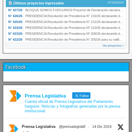
07/08/2026
Últimos proyectos ingresados
N° 427/26
·
BLOQUE SOMOS FUEGUINOS Proyecto de Declaración declarando de interés provincial PRESIDENCI…
N° 426/26
·
PRESIDENCIA Resolución de Presidencia N° 216/26 declarando de interés provincial la labor …
N° 425/26
·
PRESIDENCIA Resolución de Presidencia N° 212/26 declarando de interés provincial el “50° A…
N° 424/26
·
PRESIDENCIA Resolución de Presidencia Nº 210/26 declarando de interés provincial el proyec…
N° 423/26
·
PRESIDENCIA Resolución de Presidencia Nº 209/26 declarando de interés provincial la presen…
N° 422/26
·
PRESIDENCIA Resolución de Presidencia N° 200/26 para su ratificación.
Ver proyectos »
Facebook
Prensa Legislativa
Follow
Cuenta oficial de Prensa Legislativa del Parlamento
fueguino. Noticias y fotografías generadas por la prensa
institucional.
Prensa Legislativa
@prensalegistdf
·
14 Dic 2024