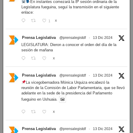
En instantes comezará la 8ª sesión ordinaria de la
Legislatura fueguina, seguí la transmisión en el siguiente
enlace:
1
X
Prensa Legislativa
@prensalegistdf
·
13 Dic 2024
LEGISLATURA: Dieron a conocer el orden del día de la
sesión de mañana
X
Prensa Legislativa
@prensalegistdf
·
13 Dic 2024
La vicegobernadora Mónica Urquiza encabezó la
reunión de la Comisión de Labor Parlamentaria, que se llevó
adelante en la sede de la presidencia del Parlamento
fueguino en Ushuaia.
X
Prensa Legislativa
@prensalegistdf
·
13 Dic 2024