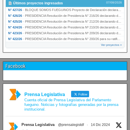
07/08/2026
Últimos proyectos ingresados
N° 427/26
·
BLOQUE SOMOS FUEGUINOS Proyecto de Declaración declarando de interés provincial PRESIDENCI…
N° 426/26
·
PRESIDENCIA Resolución de Presidencia N° 216/26 declarando de interés provincial la labor …
N° 425/26
·
PRESIDENCIA Resolución de Presidencia N° 212/26 declarando de interés provincial el “50° A…
N° 424/26
·
PRESIDENCIA Resolución de Presidencia Nº 210/26 declarando de interés provincial el proyec…
N° 423/26
·
PRESIDENCIA Resolución de Presidencia Nº 209/26 declarando de interés provincial la presen…
N° 422/26
·
PRESIDENCIA Resolución de Presidencia N° 200/26 para su ratificación.
Ver proyectos »
Facebook
Prensa Legislativa
Follow
Cuenta oficial de Prensa Legislativa del Parlamento
fueguino. Noticias y fotografías generadas por la prensa
institucional.
Prensa Legislativa
@prensalegistdf
·
14 Dic 2024