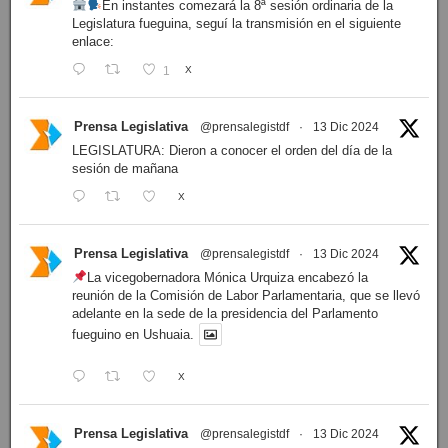
En instantes comezará la 8ª sesión ordinaria de la
Legislatura fueguina, seguí la transmisión en el siguiente
enlace:
1
X
Prensa Legislativa
@prensalegistdf
·
13 Dic 2024
LEGISLATURA: Dieron a conocer el orden del día de la
sesión de mañana
X
Prensa Legislativa
@prensalegistdf
·
13 Dic 2024
La vicegobernadora Mónica Urquiza encabezó la
reunión de la Comisión de Labor Parlamentaria, que se llevó
adelante en la sede de la presidencia del Parlamento
fueguino en Ushuaia.
X
Prensa Legislativa
@prensalegistdf
·
13 Dic 2024