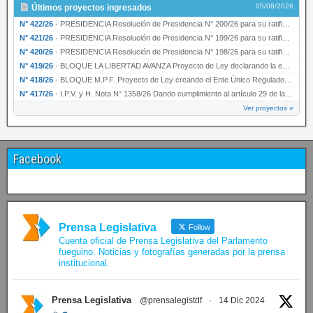
05/08/2026
Últimos proyectos ingresados
N° 422/26
·
PRESIDENCIA Resolución de Presidencia N° 200/26 para su ratificación.
N° 421/26
·
PRESIDENCIA Resolución de Presidencia N° 199/26 para su ratificación.
N° 420/26
·
PRESIDENCIA Resolución de Presidencia N° 198/26 para su ratificación.
N° 419/26
·
BLOQUE LA LIBERTAD AVANZA Proyecto de Ley declarando la esencialidad del servicio educativ…
N° 418/26
·
BLOQUE M.P.F. Proyecto de Ley creando el Ente Único Regulador de servicios públicos de la …
N° 417/26
·
I.P.V. y H. Nota N° 1358/26 Dando cumplimiento al artículo 29 de la Ley provincial N° 1399…
Ver proyectos »
Facebook
Prensa Legislativa
Follow
Cuenta oficial de Prensa Legislativa del Parlamento
fueguino. Noticias y fotografías generadas por la prensa
institucional.
Prensa Legislativa
@prensalegistdf
·
14 Dic 2024