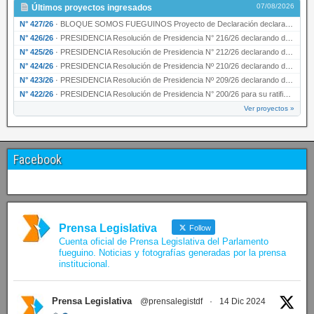
07/08/2026
Últimos proyectos ingresados
N° 427/26
·
BLOQUE SOMOS FUEGUINOS Proyecto de Declaración declarando de interés provincial PRESIDENCI…
N° 426/26
·
PRESIDENCIA Resolución de Presidencia N° 216/26 declarando de interés provincial la labor …
N° 425/26
·
PRESIDENCIA Resolución de Presidencia N° 212/26 declarando de interés provincial el “50° A…
N° 424/26
·
PRESIDENCIA Resolución de Presidencia Nº 210/26 declarando de interés provincial el proyec…
N° 423/26
·
PRESIDENCIA Resolución de Presidencia Nº 209/26 declarando de interés provincial la presen…
N° 422/26
·
PRESIDENCIA Resolución de Presidencia N° 200/26 para su ratificación.
Ver proyectos »
Facebook
Prensa Legislativa
Follow
Cuenta oficial de Prensa Legislativa del Parlamento
fueguino. Noticias y fotografías generadas por la prensa
institucional.
Prensa Legislativa
@prensalegistdf
·
14 Dic 2024