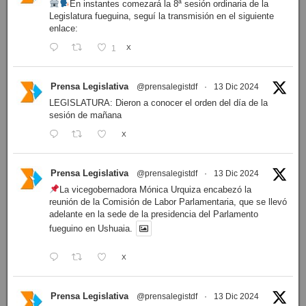
En instantes comezará la 8ª sesión ordinaria de la
Legislatura fueguina, seguí la transmisión en el siguiente
enlace:
1
X
Prensa Legislativa
@prensalegistdf
·
13 Dic 2024
LEGISLATURA: Dieron a conocer el orden del día de la
sesión de mañana
X
Prensa Legislativa
@prensalegistdf
·
13 Dic 2024
La vicegobernadora Mónica Urquiza encabezó la
reunión de la Comisión de Labor Parlamentaria, que se llevó
adelante en la sede de la presidencia del Parlamento
fueguino en Ushuaia.
X
Prensa Legislativa
@prensalegistdf
·
13 Dic 2024