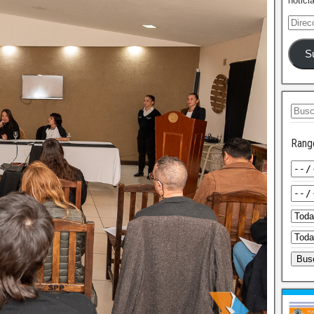
notici
S
Rang