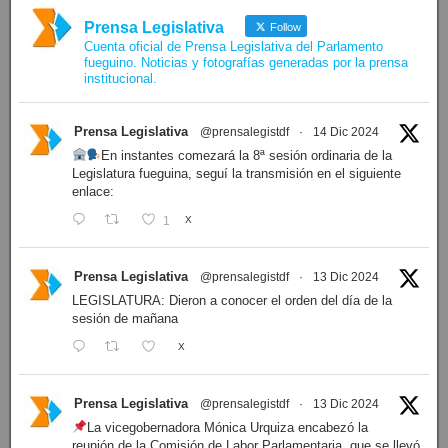
Prensa Legislativa
Follow
Cuenta oficial de Prensa Legislativa del Parlamento
fueguino. Noticias y fotografías generadas por la prensa
institucional.
Prensa Legislativa
@prensalegistdf
·
14 Dic 2024
En instantes comezará la 8ª sesión ordinaria de la
Legislatura fueguina, seguí la transmisión en el siguiente
enlace:
1
X
Prensa Legislativa
@prensalegistdf
·
13 Dic 2024
LEGISLATURA: Dieron a conocer el orden del día de la
sesión de mañana
X
Prensa Legislativa
@prensalegistdf
·
13 Dic 2024
La vicegobernadora Mónica Urquiza encabezó la
reunión de la Comisión de Labor Parlamentaria, que se llevó