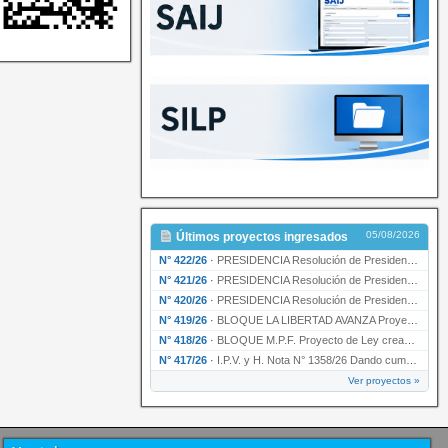
05/08/2026
Últimos proyectos ingresados
N° 422/26
·
PRESIDENCIA Resolución de Presidencia N° 200/26 para su ratificación.
N° 421/26
·
PRESIDENCIA Resolución de Presidencia N° 199/26 para su ratificación.
N° 420/26
·
PRESIDENCIA Resolución de Presidencia N° 198/26 para su ratificación.
N° 419/26
·
BLOQUE LA LIBERTAD AVANZA Proyecto de Ley declarando la esencialidad del servicio educativ…
N° 418/26
·
BLOQUE M.P.F. Proyecto de Ley creando el Ente Único Regulador de servicios públicos de la …
N° 417/26
·
I.P.V. y H. Nota N° 1358/26 Dando cumplimiento al artículo 29 de la Ley provincial N° 1399…
Ver proyectos »