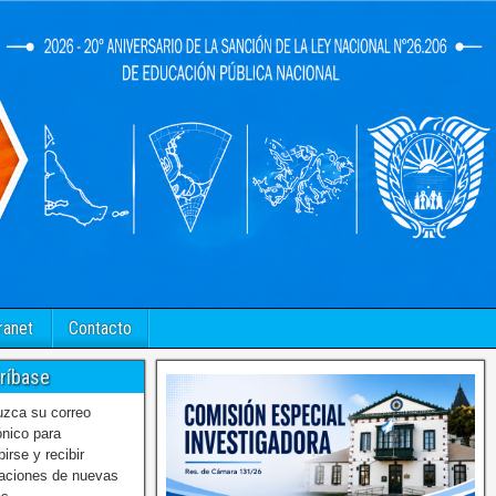
ranet
Contacto
ríbase
uzca su correo
ónico para
birse y recibir
caciones de nuevas