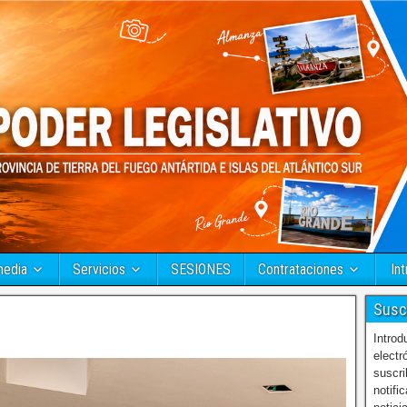
media
Servicios
SESIONES
Contrataciones
Int
Susc
Introd
electr
suscri
notifi