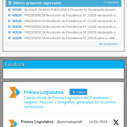
07/08/2026
Últimos proyectos ingresados
N° 427/26
·
BLOQUE SOMOS FUEGUINOS Proyecto de Declaración declarando de interés provincial PRESIDENCI…
N° 426/26
·
PRESIDENCIA Resolución de Presidencia N° 216/26 declarando de interés provincial la labor …
N° 425/26
·
PRESIDENCIA Resolución de Presidencia N° 212/26 declarando de interés provincial el “50° A…
N° 424/26
·
PRESIDENCIA Resolución de Presidencia Nº 210/26 declarando de interés provincial el proyec…
N° 423/26
·
PRESIDENCIA Resolución de Presidencia Nº 209/26 declarando de interés provincial la presen…
N° 422/26
·
PRESIDENCIA Resolución de Presidencia N° 200/26 para su ratificación.
Ver proyectos »
Facebook
Prensa Legislativa
Follow
Cuenta oficial de Prensa Legislativa del Parlamento
fueguino. Noticias y fotografías generadas por la prensa
institucional.
Prensa Legislativa
@prensalegistdf
·
14 Dic 2024