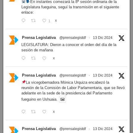
En instantes comezará la 8ª sesión ordinaria de la
Legislatura fueguina, seguí la transmisión en el siguiente
enlace:
1
X
Prensa Legislativa
@prensalegistdf
·
13 Dic 2024
LEGISLATURA: Dieron a conocer el orden del día de la
sesión de mañana
X
Prensa Legislativa
@prensalegistdf
·
13 Dic 2024
La vicegobernadora Mónica Urquiza encabezó la
reunión de la Comisión de Labor Parlamentaria, que se llevó
adelante en la sede de la presidencia del Parlamento
fueguino en Ushuaia.
X
Prensa Legislativa
@prensalegistdf
·
13 Dic 2024