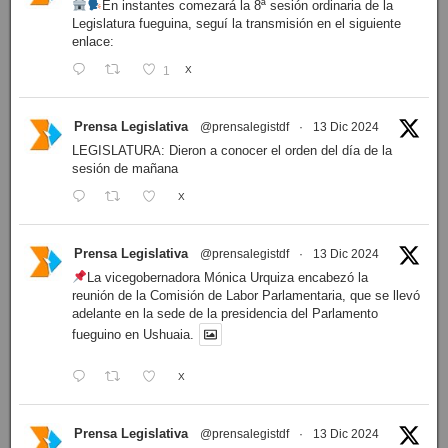
En instantes comezará la 8ª sesión ordinaria de la
Legislatura fueguina, seguí la transmisión en el siguiente
enlace:
1
X
Prensa Legislativa
@prensalegistdf
·
13 Dic 2024
LEGISLATURA: Dieron a conocer el orden del día de la
sesión de mañana
X
Prensa Legislativa
@prensalegistdf
·
13 Dic 2024
La vicegobernadora Mónica Urquiza encabezó la
reunión de la Comisión de Labor Parlamentaria, que se llevó
adelante en la sede de la presidencia del Parlamento
fueguino en Ushuaia.
X
Prensa Legislativa
@prensalegistdf
·
13 Dic 2024