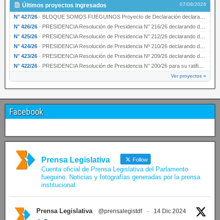
07/08/2026
Últimos proyectos ingresados
N° 427/26
·
BLOQUE SOMOS FUEGUINOS Proyecto de Declaración declarando de interés provincial PRESIDENCI…
N° 426/26
·
PRESIDENCIA Resolución de Presidencia N° 216/26 declarando de interés provincial la labor …
N° 425/26
·
PRESIDENCIA Resolución de Presidencia N° 212/26 declarando de interés provincial el “50° A…
N° 424/26
·
PRESIDENCIA Resolución de Presidencia Nº 210/26 declarando de interés provincial el proyec…
N° 423/26
·
PRESIDENCIA Resolución de Presidencia Nº 209/26 declarando de interés provincial la presen…
N° 422/26
·
PRESIDENCIA Resolución de Presidencia N° 200/26 para su ratificación.
Ver proyectos »
Facebook
Prensa Legislativa
Follow
Cuenta oficial de Prensa Legislativa del Parlamento
fueguino. Noticias y fotografías generadas por la prensa
institucional.
Prensa Legislativa
@prensalegistdf
·
14 Dic 2024