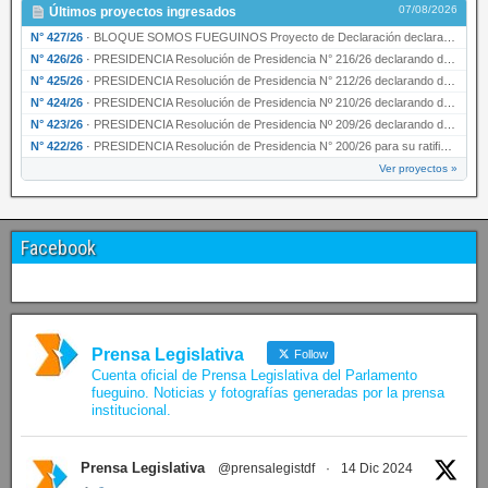
07/08/2026
Últimos proyectos ingresados
N° 427/26
·
BLOQUE SOMOS FUEGUINOS Proyecto de Declaración declarando de interés provincial PRESIDENCI…
N° 426/26
·
PRESIDENCIA Resolución de Presidencia N° 216/26 declarando de interés provincial la labor …
N° 425/26
·
PRESIDENCIA Resolución de Presidencia N° 212/26 declarando de interés provincial el “50° A…
N° 424/26
·
PRESIDENCIA Resolución de Presidencia Nº 210/26 declarando de interés provincial el proyec…
N° 423/26
·
PRESIDENCIA Resolución de Presidencia Nº 209/26 declarando de interés provincial la presen…
N° 422/26
·
PRESIDENCIA Resolución de Presidencia N° 200/26 para su ratificación.
Ver proyectos »
Facebook
Prensa Legislativa
Follow
Cuenta oficial de Prensa Legislativa del Parlamento
fueguino. Noticias y fotografías generadas por la prensa
institucional.
Prensa Legislativa
@prensalegistdf
·
14 Dic 2024