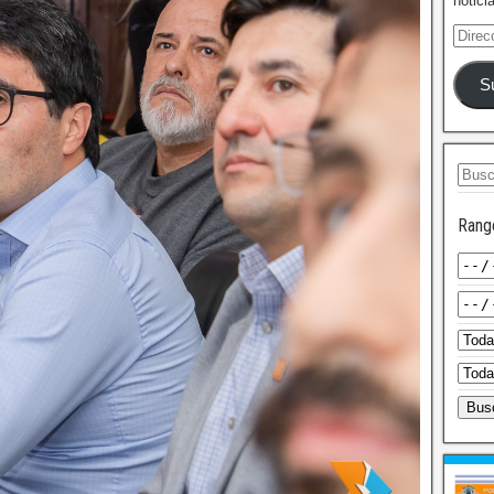
notici
S
Rang