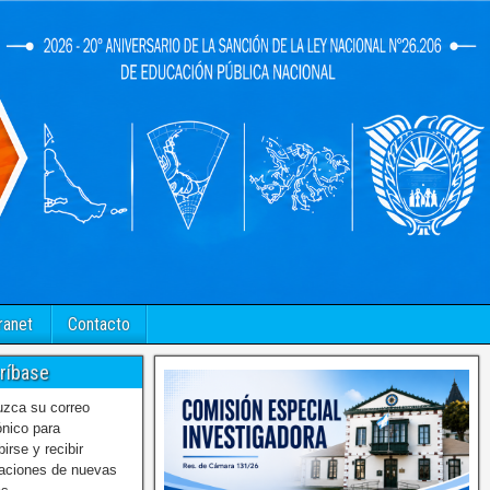
ranet
Contacto
ríbase
uzca su correo
ónico para
birse y recibir
caciones de nuevas