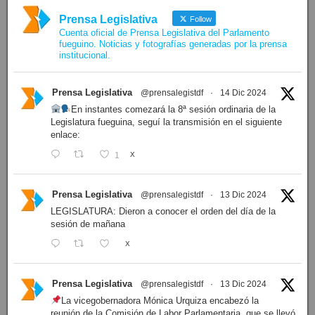
Prensa Legislativa
Follow
Cuenta oficial de Prensa Legislativa del Parlamento
fueguino. Noticias y fotografías generadas por la prensa
institucional.
Prensa Legislativa
@prensalegistdf
·
14 Dic 2024
En instantes comezará la 8ª sesión ordinaria de la
Legislatura fueguina, seguí la transmisión en el siguiente
enlace:
1
X
Prensa Legislativa
@prensalegistdf
·
13 Dic 2024
LEGISLATURA: Dieron a conocer el orden del día de la
sesión de mañana
X
Prensa Legislativa
@prensalegistdf
·
13 Dic 2024
La vicegobernadora Mónica Urquiza encabezó la
reunión de la Comisión de Labor Parlamentaria, que se llevó