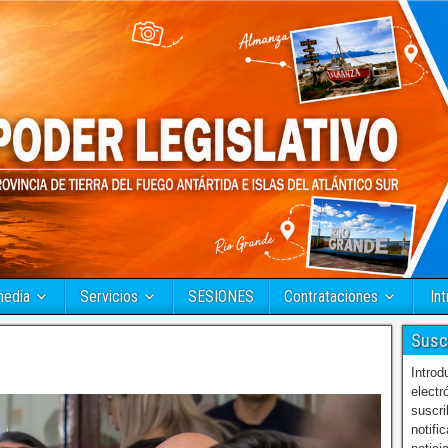
media
Servicios
SESIONES
Contrataciones
Int
Susc
Introd
electr
suscri
notifi