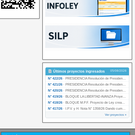
05/08/2026
Últimos proyectos ingresados
N° 422/26
·
PRESIDENCIA Resolución de Presidencia N° 200/26 para su ratificación.
N° 421/26
·
PRESIDENCIA Resolución de Presidencia N° 199/26 para su ratificación.
N° 420/26
·
PRESIDENCIA Resolución de Presidencia N° 198/26 para su ratificación.
N° 419/26
·
BLOQUE LA LIBERTAD AVANZA Proyecto de Ley declarando la esencialidad del servicio educativ…
N° 418/26
·
BLOQUE M.P.F. Proyecto de Ley creando el Ente Único Regulador de servicios públicos de la …
N° 417/26
·
I.P.V. y H. Nota N° 1358/26 Dando cumplimiento al artículo 29 de la Ley provincial N° 1399…
Ver proyectos »