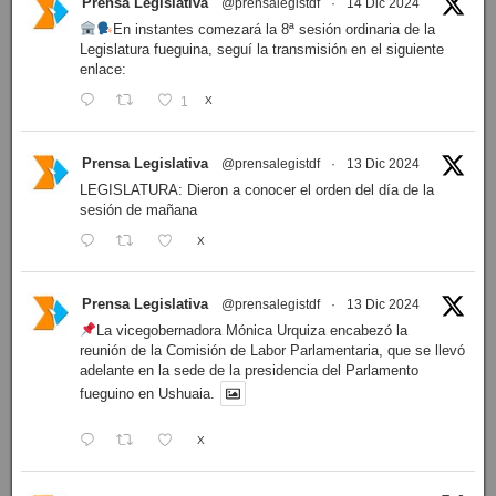
Prensa Legislativa
@prensalegistdf
·
14 Dic 2024
En instantes comezará la 8ª sesión ordinaria de la
Legislatura fueguina, seguí la transmisión en el siguiente
enlace:
1
X
Prensa Legislativa
@prensalegistdf
·
13 Dic 2024
LEGISLATURA: Dieron a conocer el orden del día de la
sesión de mañana
X
Prensa Legislativa
@prensalegistdf
·
13 Dic 2024
La vicegobernadora Mónica Urquiza encabezó la
reunión de la Comisión de Labor Parlamentaria, que se llevó
adelante en la sede de la presidencia del Parlamento
fueguino en Ushuaia.
X