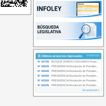
07/08/2026
Últimos proyectos ingresados
N° 427/26
·
BLOQUE SOMOS FUEGUINOS Proyecto de Declaración declarando de interés provincial PRESIDENCI…
N° 426/26
·
PRESIDENCIA Resolución de Presidencia N° 216/26 declarando de interés provincial la labor …
N° 425/26
·
PRESIDENCIA Resolución de Presidencia N° 212/26 declarando de interés provincial el “50° A…
N° 424/26
·
PRESIDENCIA Resolución de Presidencia Nº 210/26 declarando de interés provincial el proyec…
N° 423/26
·
PRESIDENCIA Resolución de Presidencia Nº 209/26 declarando de interés provincial la presen…
N° 422/26
·
PRESIDENCIA Resolución de Presidencia N° 200/26 para su ratificación.
Ver proyectos »