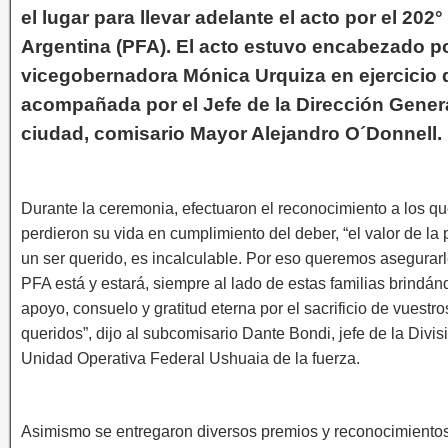
el lugar para llevar adelante el acto por el 202°
Argentina (PFA). El acto estuvo encabezado por
vicegobernadora Mónica Urquiza en ejercicio d
acompañada por el Jefe de la Dirección Genera
ciudad, comisario Mayor Alejandro O´Donnell.
Durante la ceremonia, efectuaron el reconocimiento a los q
perdieron su vida en cumplimiento del deber, “el valor de la
un ser querido, es incalculable. Por eso queremos asegurarl
PFA está y estará, siempre al lado de estas familias brindán
apoyo, consuelo y gratitud eterna por el sacrificio de vuestro
queridos”, dijo al subcomisario Dante Bondi, jefe de la Divis
Unidad Operativa Federal Ushuaia de la fuerza.
Asimismo se entregaron diversos premios y reconocimientos 