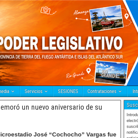
media
Servicios
SESIONES
Contrataciones
Int
Susc
emoró un nuevo aniversario de su
Introd
electr
suscri
notifi
microestadio José “Cochocho” Vargas fue