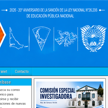
ranet
Contacto
ríbase
uzca su correo
ónico para
birse y recibir
caciones de nuevas