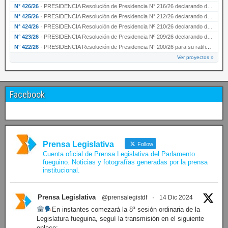
N° 426/26
·
PRESIDENCIA Resolución de Presidencia N° 216/26 declarando de interés provincial la labor …
N° 425/26
·
PRESIDENCIA Resolución de Presidencia N° 212/26 declarando de interés provincial el “50° A…
N° 424/26
·
PRESIDENCIA Resolución de Presidencia Nº 210/26 declarando de interés provincial el proyec…
N° 423/26
·
PRESIDENCIA Resolución de Presidencia Nº 209/26 declarando de interés provincial la presen…
N° 422/26
·
PRESIDENCIA Resolución de Presidencia N° 200/26 para su ratificación.
Ver proyectos »
Facebook
Prensa Legislativa
Follow
Cuenta oficial de Prensa Legislativa del Parlamento
fueguino. Noticias y fotografías generadas por la prensa
institucional.
Prensa Legislativa
@prensalegistdf
·
14 Dic 2024
En instantes comezará la 8ª sesión ordinaria de la
Legislatura fueguina, seguí la transmisión en el siguiente
enlace: