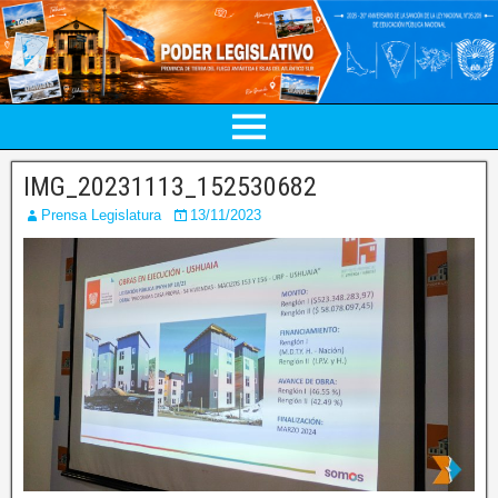
IMG_20231113_152530682
Prensa Legislatura
13/11/2023