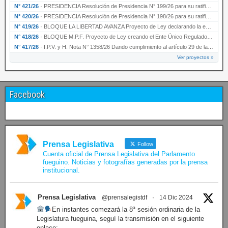
N° 421/26
·
PRESIDENCIA Resolución de Presidencia N° 199/26 para su ratificación.
N° 420/26
·
PRESIDENCIA Resolución de Presidencia N° 198/26 para su ratificación.
N° 419/26
·
BLOQUE LA LIBERTAD AVANZA Proyecto de Ley declarando la esencialidad del servicio educativ…
N° 418/26
·
BLOQUE M.P.F. Proyecto de Ley creando el Ente Único Regulador de servicios públicos de la …
N° 417/26
·
I.P.V. y H. Nota N° 1358/26 Dando cumplimiento al artículo 29 de la Ley provincial N° 1399…
Ver proyectos »
Facebook
Prensa Legislativa
Follow
Cuenta oficial de Prensa Legislativa del Parlamento
fueguino. Noticias y fotografías generadas por la prensa
institucional.
Prensa Legislativa
@prensalegistdf
·
14 Dic 2024
En instantes comezará la 8ª sesión ordinaria de la
Legislatura fueguina, seguí la transmisión en el siguiente
enlace: