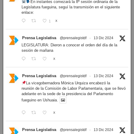
En instantes comezará la 8ª sesión ordinaria de la
Legislatura fueguina, seguí la transmisión en el siguiente
enlace:
1
X
Prensa Legislativa
@prensalegistdf
·
13 Dic 2024
LEGISLATURA: Dieron a conocer el orden del día de la
sesión de mañana
X
Prensa Legislativa
@prensalegistdf
·
13 Dic 2024
La vicegobernadora Mónica Urquiza encabezó la
reunión de la Comisión de Labor Parlamentaria, que se llevó
adelante en la sede de la presidencia del Parlamento
fueguino en Ushuaia.
X
Prensa Legislativa
@prensalegistdf
·
13 Dic 2024