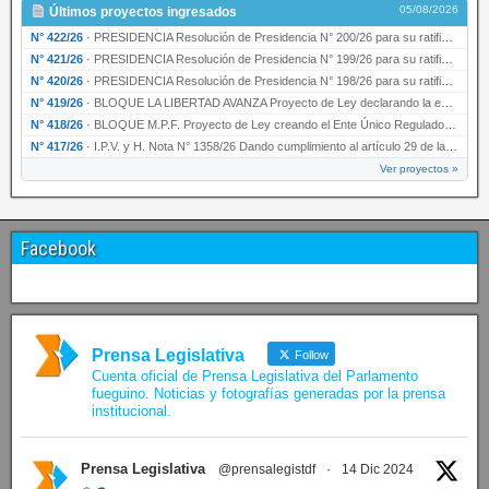
05/08/2026
Últimos proyectos ingresados
N° 422/26
·
PRESIDENCIA Resolución de Presidencia N° 200/26 para su ratificación.
N° 421/26
·
PRESIDENCIA Resolución de Presidencia N° 199/26 para su ratificación.
N° 420/26
·
PRESIDENCIA Resolución de Presidencia N° 198/26 para su ratificación.
N° 419/26
·
BLOQUE LA LIBERTAD AVANZA Proyecto de Ley declarando la esencialidad del servicio educativ…
N° 418/26
·
BLOQUE M.P.F. Proyecto de Ley creando el Ente Único Regulador de servicios públicos de la …
N° 417/26
·
I.P.V. y H. Nota N° 1358/26 Dando cumplimiento al artículo 29 de la Ley provincial N° 1399…
Ver proyectos »
Facebook
Prensa Legislativa
Follow
Cuenta oficial de Prensa Legislativa del Parlamento
fueguino. Noticias y fotografías generadas por la prensa
institucional.
Prensa Legislativa
@prensalegistdf
·
14 Dic 2024