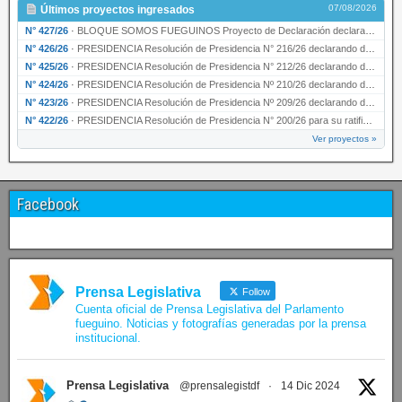
07/08/2026
Últimos proyectos ingresados
N° 427/26
·
BLOQUE SOMOS FUEGUINOS Proyecto de Declaración declarando de interés provincial PRESIDENCI…
N° 426/26
·
PRESIDENCIA Resolución de Presidencia N° 216/26 declarando de interés provincial la labor …
N° 425/26
·
PRESIDENCIA Resolución de Presidencia N° 212/26 declarando de interés provincial el “50° A…
N° 424/26
·
PRESIDENCIA Resolución de Presidencia Nº 210/26 declarando de interés provincial el proyec…
N° 423/26
·
PRESIDENCIA Resolución de Presidencia Nº 209/26 declarando de interés provincial la presen…
N° 422/26
·
PRESIDENCIA Resolución de Presidencia N° 200/26 para su ratificación.
Ver proyectos »
Facebook
Prensa Legislativa
Follow
Cuenta oficial de Prensa Legislativa del Parlamento
fueguino. Noticias y fotografías generadas por la prensa
institucional.
Prensa Legislativa
@prensalegistdf
·
14 Dic 2024