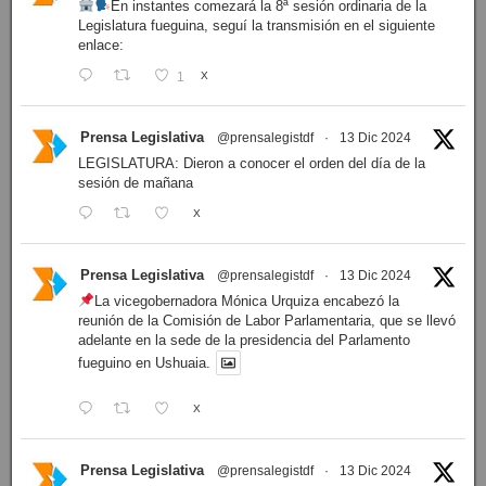
En instantes comezará la 8ª sesión ordinaria de la
Legislatura fueguina, seguí la transmisión en el siguiente
enlace:
1
X
Prensa Legislativa
@prensalegistdf
·
13 Dic 2024
LEGISLATURA: Dieron a conocer el orden del día de la
sesión de mañana
X
Prensa Legislativa
@prensalegistdf
·
13 Dic 2024
La vicegobernadora Mónica Urquiza encabezó la
reunión de la Comisión de Labor Parlamentaria, que se llevó
adelante en la sede de la presidencia del Parlamento
fueguino en Ushuaia.
X
Prensa Legislativa
@prensalegistdf
·
13 Dic 2024