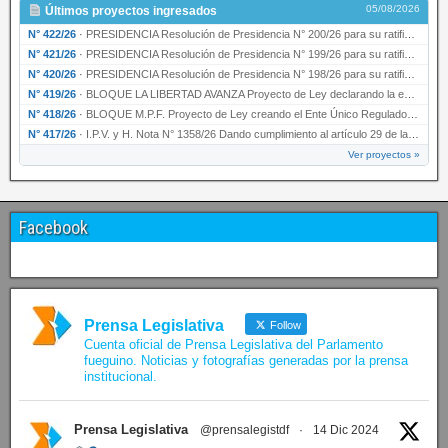
05/08/2026
Últimos proyectos ingresados
N° 422/26
·
PRESIDENCIA Resolución de Presidencia N° 200/26 para su ratificación.
N° 421/26
·
PRESIDENCIA Resolución de Presidencia N° 199/26 para su ratificación.
N° 420/26
·
PRESIDENCIA Resolución de Presidencia N° 198/26 para su ratificación.
N° 419/26
·
BLOQUE LA LIBERTAD AVANZA Proyecto de Ley declarando la esencialidad del servicio educativ…
N° 418/26
·
BLOQUE M.P.F. Proyecto de Ley creando el Ente Único Regulador de servicios públicos de la …
N° 417/26
·
I.P.V. y H. Nota N° 1358/26 Dando cumplimiento al artículo 29 de la Ley provincial N° 1399…
Ver proyectos »
Facebook
Prensa Legislativa
Follow
Cuenta oficial de Prensa Legislativa del Parlamento
fueguino. Noticias y fotografías generadas por la prensa
institucional.
Prensa Legislativa
@prensalegistdf
·
14 Dic 2024