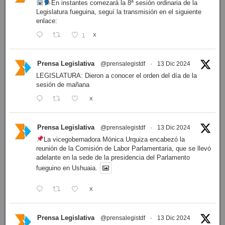
En instantes comezará la 8ª sesión ordinaria de la
Legislatura fueguina, seguí la transmisión en el siguiente
enlace:
1
X
Prensa Legislativa
@prensalegistdf
·
13 Dic 2024
LEGISLATURA: Dieron a conocer el orden del día de la
sesión de mañana
X
Prensa Legislativa
@prensalegistdf
·
13 Dic 2024
La vicegobernadora Mónica Urquiza encabezó la
reunión de la Comisión de Labor Parlamentaria, que se llevó
adelante en la sede de la presidencia del Parlamento
fueguino en Ushuaia.
X
Prensa Legislativa
@prensalegistdf
·
13 Dic 2024