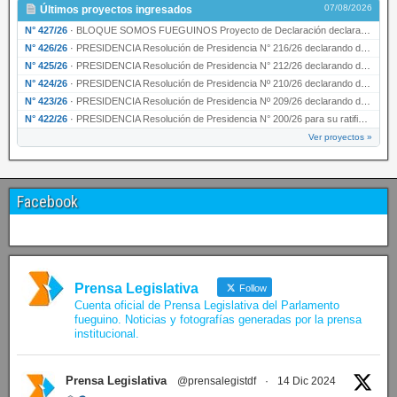
07/08/2026
Últimos proyectos ingresados
N° 427/26
·
BLOQUE SOMOS FUEGUINOS Proyecto de Declaración declarando de interés provincial PRESIDENCI…
N° 426/26
·
PRESIDENCIA Resolución de Presidencia N° 216/26 declarando de interés provincial la labor …
N° 425/26
·
PRESIDENCIA Resolución de Presidencia N° 212/26 declarando de interés provincial el “50° A…
N° 424/26
·
PRESIDENCIA Resolución de Presidencia Nº 210/26 declarando de interés provincial el proyec…
N° 423/26
·
PRESIDENCIA Resolución de Presidencia Nº 209/26 declarando de interés provincial la presen…
N° 422/26
·
PRESIDENCIA Resolución de Presidencia N° 200/26 para su ratificación.
Ver proyectos »
Facebook
Prensa Legislativa
Follow
Cuenta oficial de Prensa Legislativa del Parlamento
fueguino. Noticias y fotografías generadas por la prensa
institucional.
Prensa Legislativa
@prensalegistdf
·
14 Dic 2024