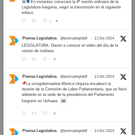
En instantes comezará la 8ª sesión ordinaria de la
Legislatura fueguina, seguí la transmisión en el siguiente
enlace:
1
X
Prensa Legislativa
@prensalegistdf
·
13 Dic 2024
LEGISLATURA: Dieron a conocer el orden del día de la
sesión de mañana
X
Prensa Legislativa
@prensalegistdf
·
13 Dic 2024
La vicegobernadora Mónica Urquiza encabezó la
reunión de la Comisión de Labor Parlamentaria, que se llevó
adelante en la sede de la presidencia del Parlamento
fueguino en Ushuaia.
X
Prensa Legislativa
@prensalegistdf
·
13 Dic 2024