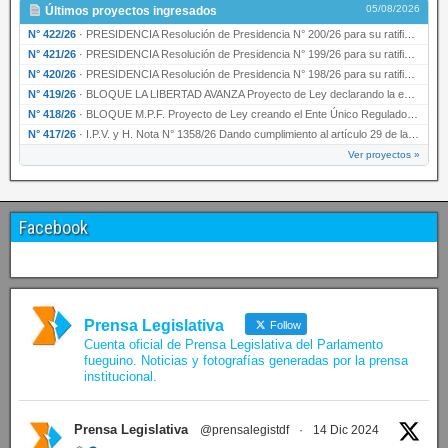
05/08/2026
Últimos proyectos ingresados
N° 422/26
·
PRESIDENCIA Resolución de Presidencia N° 200/26 para su ratificación.
N° 421/26
·
PRESIDENCIA Resolución de Presidencia N° 199/26 para su ratificación.
N° 420/26
·
PRESIDENCIA Resolución de Presidencia N° 198/26 para su ratificación.
N° 419/26
·
BLOQUE LA LIBERTAD AVANZA Proyecto de Ley declarando la esencialidad del servicio educativ…
N° 418/26
·
BLOQUE M.P.F. Proyecto de Ley creando el Ente Único Regulador de servicios públicos de la …
N° 417/26
·
I.P.V. y H. Nota N° 1358/26 Dando cumplimiento al artículo 29 de la Ley provincial N° 1399…
Ver proyectos »
Facebook
Prensa Legislativa
Follow
Cuenta oficial de Prensa Legislativa del Parlamento
fueguino. Noticias y fotografías generadas por la prensa
institucional.
Prensa Legislativa
@prensalegistdf
·
14 Dic 2024