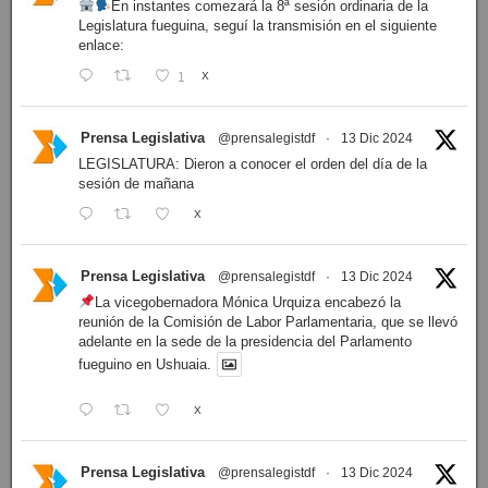
En instantes comezará la 8ª sesión ordinaria de la
Legislatura fueguina, seguí la transmisión en el siguiente
enlace:
1
X
Prensa Legislativa
@prensalegistdf
·
13 Dic 2024
LEGISLATURA: Dieron a conocer el orden del día de la
sesión de mañana
X
Prensa Legislativa
@prensalegistdf
·
13 Dic 2024
La vicegobernadora Mónica Urquiza encabezó la
reunión de la Comisión de Labor Parlamentaria, que se llevó
adelante en la sede de la presidencia del Parlamento
fueguino en Ushuaia.
X
Prensa Legislativa
@prensalegistdf
·
13 Dic 2024