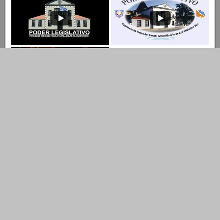
Entrar al Canal
Ingresar al Canal de YouTube
© Copyright 2022 LEGISLATURA DE TIERRA DEL FUEGO A.I.A.S.
Dirección de Tecnología Tel.: 02901- 422731
Descubre más desde Legislatura TDF
A.I.A.S.
Suscríbete ahora para seguir leyendo y obtener acceso al