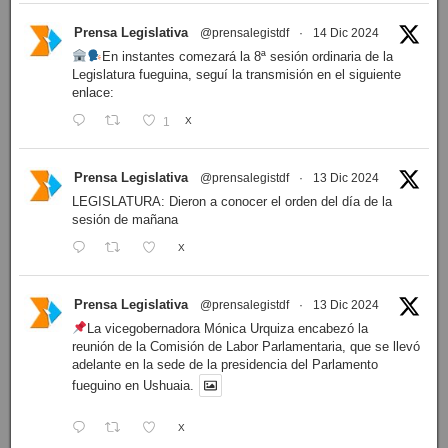
Prensa Legislativa
@prensalegistdf
·
14 Dic 2024
En instantes comezará la 8ª sesión ordinaria de la
Legislatura fueguina, seguí la transmisión en el siguiente
enlace:
1
X
Prensa Legislativa
@prensalegistdf
·
13 Dic 2024
LEGISLATURA: Dieron a conocer el orden del día de la
sesión de mañana
X
Prensa Legislativa
@prensalegistdf
·
13 Dic 2024
La vicegobernadora Mónica Urquiza encabezó la
reunión de la Comisión de Labor Parlamentaria, que se llevó
adelante en la sede de la presidencia del Parlamento
fueguino en Ushuaia.
X