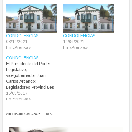
CONDOLENCIAS
CONDOLENCIAS
08/12/2021
12/06/2021
En «Prensa»
En «Prensa»
CONDOLENCIAS
El Presidente del Poder
Legislativo,
vicegobernador Juan
Carlos Arcando;
Legisladores Provinciales;
Autoridades de Cámara y
15/09/2017
personal legislativo,
En «Prensa»
desean expresar las
condolencias ante la
Actualizado: 08/12/2023 — 18:30
pérdida física de quién
fuera Patrocinio Acosta
Alcorta, padre del agente