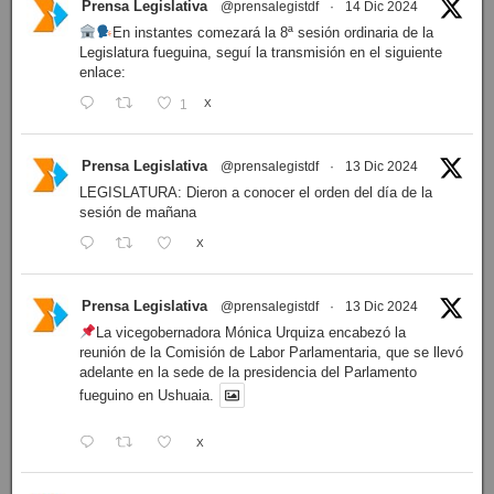
Prensa Legislativa
@prensalegistdf
·
14 Dic 2024
En instantes comezará la 8ª sesión ordinaria de la
Legislatura fueguina, seguí la transmisión en el siguiente
enlace:
1
X
Prensa Legislativa
@prensalegistdf
·
13 Dic 2024
LEGISLATURA: Dieron a conocer el orden del día de la
sesión de mañana
X
Prensa Legislativa
@prensalegistdf
·
13 Dic 2024
La vicegobernadora Mónica Urquiza encabezó la
reunión de la Comisión de Labor Parlamentaria, que se llevó
adelante en la sede de la presidencia del Parlamento
fueguino en Ushuaia.
X