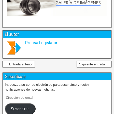
legislativo Luis Acosta,
acaecido en las últimas
horas. Elevamos una
plegaria por su eterno
descanso. Facebook…
El autor
Prensa Legislatura
← Entrada anterior
Siguiente entrada →
Suscríbase
Introduzca su correo electrónico para suscribirse y recibir
notificaciones de nuevas noticias.
Suscribirse