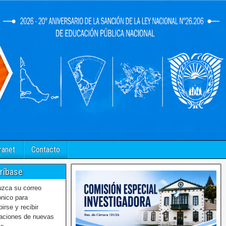
ranet
Contacto
ríbase
uzca su correo
ónico para
birse y recibir
caciones de nuevas