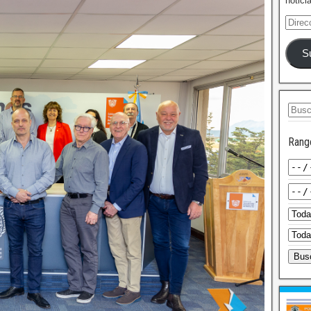
notici
S
Rang