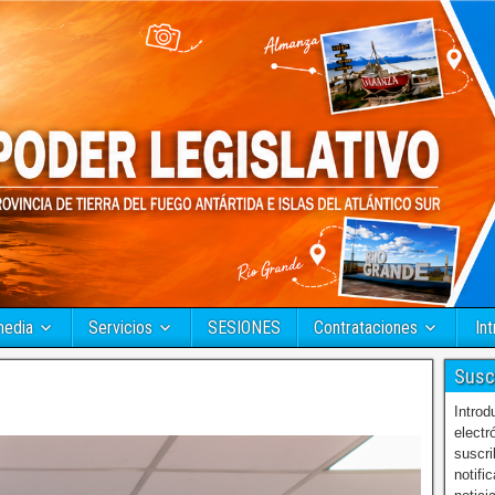
media
Servicios
SESIONES
Contrataciones
Int
Susc
Introd
electr
suscri
notifi