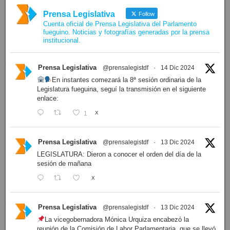
Prensa Legislativa
Follow
Cuenta oficial de Prensa Legislativa del Parlamento
fueguino. Noticias y fotografías generadas por la prensa
institucional.
Prensa Legislativa
@prensalegistdf
·
14 Dic 2024
En instantes comezará la 8ª sesión ordinaria de la
Legislatura fueguina, seguí la transmisión en el siguiente
enlace:
1
X
Prensa Legislativa
@prensalegistdf
·
13 Dic 2024
LEGISLATURA: Dieron a conocer el orden del día de la
sesión de mañana
X
Prensa Legislativa
@prensalegistdf
·
13 Dic 2024
La vicegobernadora Mónica Urquiza encabezó la
reunión de la Comisión de Labor Parlamentaria, que se llevó