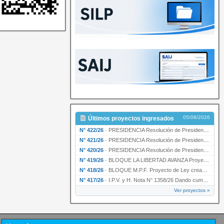
05/08/2026
Últimos proyectos ingresados
N° 422/26
·
PRESIDENCIA Resolución de Presidencia N° 200/26 para su ratificación.
N° 421/26
·
PRESIDENCIA Resolución de Presidencia N° 199/26 para su ratificación.
N° 420/26
·
PRESIDENCIA Resolución de Presidencia N° 198/26 para su ratificación.
N° 419/26
·
BLOQUE LA LIBERTAD AVANZA Proyecto de Ley declarando la esencialidad del servicio educativ…
N° 418/26
·
BLOQUE M.P.F. Proyecto de Ley creando el Ente Único Regulador de servicios públicos de la …
N° 417/26
·
I.P.V. y H. Nota N° 1358/26 Dando cumplimiento al artículo 29 de la Ley provincial N° 1399…
Ver proyectos »