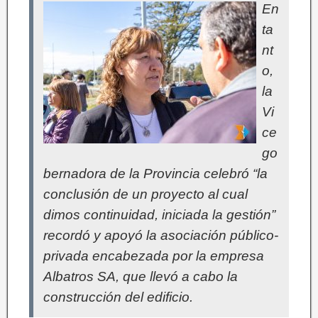
En
ta
nt
o,
la
Vi
ce
go
bernadora de la Provincia celebró “la
conclusión de un proyecto al cual
dimos continuidad, iniciada la gestión”
recordó y apoyó la asociación público-
privada encabezada por la empresa
Albatros SA, que llevó a cabo la
construcción del edificio.