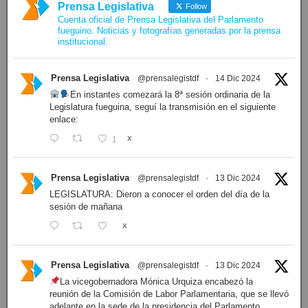
Prensa Legislativa
Follow
Cuenta oficial de Prensa Legislativa del Parlamento
fueguino. Noticias y fotografías generadas por la prensa
institucional.
Prensa Legislativa
@prensalegistdf
·
14 Dic 2024
En instantes comezará la 8ª sesión ordinaria de la
Legislatura fueguina, seguí la transmisión en el siguiente
enlace:
1
X
Prensa Legislativa
@prensalegistdf
·
13 Dic 2024
LEGISLATURA: Dieron a conocer el orden del día de la
sesión de mañana
X
Prensa Legislativa
@prensalegistdf
·
13 Dic 2024
La vicegobernadora Mónica Urquiza encabezó la
reunión de la Comisión de Labor Parlamentaria, que se llevó
adelante en la sede de la presidencia del Parlamento