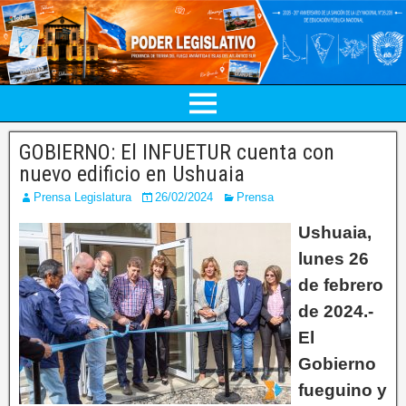
GOBIERNO: El INFUETUR cuenta con
nuevo edificio en Ushuaia
Prensa Legislatura
26/02/2024
Prensa
Ushuaia,
lunes 26
de febrero
de 2024.-
El
Gobierno
fueguino y