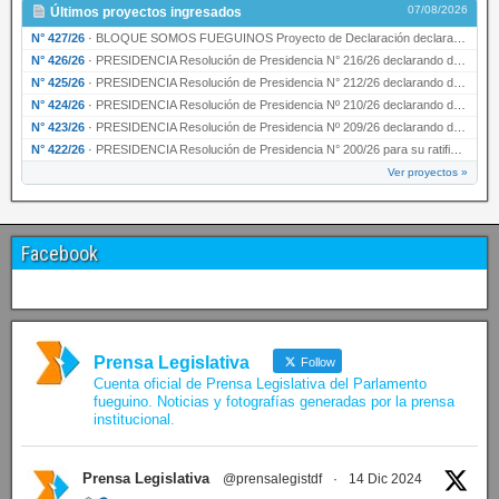
07/08/2026
Últimos proyectos ingresados
N° 427/26
·
BLOQUE SOMOS FUEGUINOS Proyecto de Declaración declarando de interés provincial PRESIDENCI…
N° 426/26
·
PRESIDENCIA Resolución de Presidencia N° 216/26 declarando de interés provincial la labor …
N° 425/26
·
PRESIDENCIA Resolución de Presidencia N° 212/26 declarando de interés provincial el “50° A…
N° 424/26
·
PRESIDENCIA Resolución de Presidencia Nº 210/26 declarando de interés provincial el proyec…
N° 423/26
·
PRESIDENCIA Resolución de Presidencia Nº 209/26 declarando de interés provincial la presen…
N° 422/26
·
PRESIDENCIA Resolución de Presidencia N° 200/26 para su ratificación.
Ver proyectos »
Facebook
Prensa Legislativa
Follow
Cuenta oficial de Prensa Legislativa del Parlamento
fueguino. Noticias y fotografías generadas por la prensa
institucional.
Prensa Legislativa
@prensalegistdf
·
14 Dic 2024