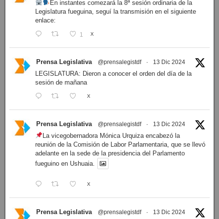
En instantes comezará la 8ª sesión ordinaria de la
Legislatura fueguina, seguí la transmisión en el siguiente
enlace:
1
X
Prensa Legislativa
@prensalegistdf
·
13 Dic 2024
LEGISLATURA: Dieron a conocer el orden del día de la
sesión de mañana
X
Prensa Legislativa
@prensalegistdf
·
13 Dic 2024
La vicegobernadora Mónica Urquiza encabezó la
reunión de la Comisión de Labor Parlamentaria, que se llevó
adelante en la sede de la presidencia del Parlamento
fueguino en Ushuaia.
X
Prensa Legislativa
@prensalegistdf
·
13 Dic 2024