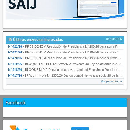
05/08/2026
Últimos proyectos ingresados
N° 422/26
·
PRESIDENCIA Resolución de Presidencia N° 200/26 para su ratificación.
N° 421/26
·
PRESIDENCIA Resolución de Presidencia N° 199/26 para su ratificación.
N° 420/26
·
PRESIDENCIA Resolución de Presidencia N° 198/26 para su ratificación.
N° 419/26
·
BLOQUE LA LIBERTAD AVANZA Proyecto de Ley declarando la esencialidad del servicio educativ…
N° 418/26
·
BLOQUE M.P.F. Proyecto de Ley creando el Ente Único Regulador de servicios públicos de la …
N° 417/26
·
I.P.V. y H. Nota N° 1358/26 Dando cumplimiento al artículo 29 de la Ley provincial N° 1399…
Ver proyectos »
Facebook