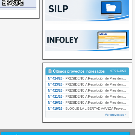
07/08/2026
Últimos proyectos ingresados
N° 424/26
·
PRESIDENCIA Resolución de Presidencia Nº 210/26 declarando de interés provincial el proyec…
N° 423/26
·
PRESIDENCIA Resolución de Presidencia Nº 209/26 declarando de interés provincial la presen…
N° 422/26
·
PRESIDENCIA Resolución de Presidencia N° 200/26 para su ratificación.
N° 421/26
·
PRESIDENCIA Resolución de Presidencia N° 199/26 para su ratificación.
N° 420/26
·
PRESIDENCIA Resolución de Presidencia N° 198/26 para su ratificación.
N° 419/26
·
BLOQUE LA LIBERTAD AVANZA Proyecto de Ley declarando la esencialidad del servicio educativ…
Ver proyectos »