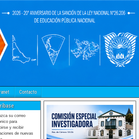
ranet
Contacto
ríbase
uzca su correo
ónico para
birse y recibir
caciones de nuevas