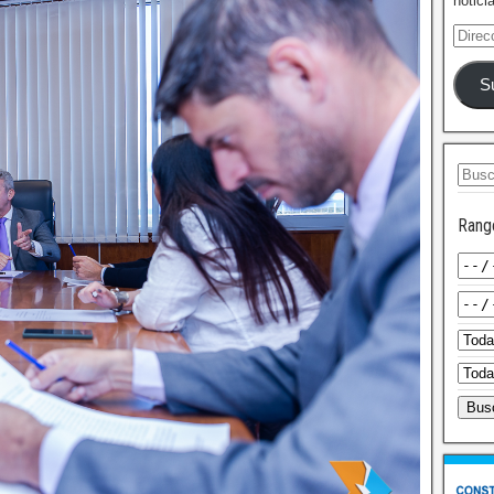
notici
S
Rang