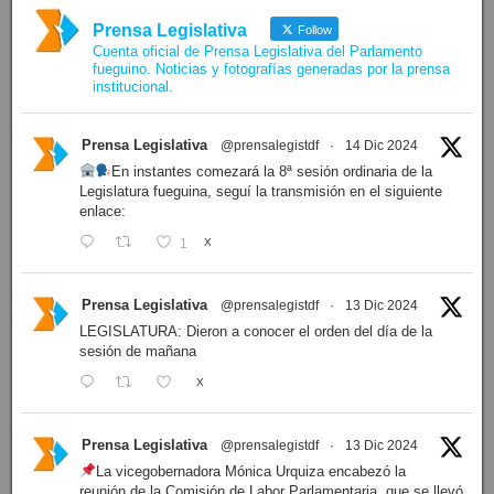
Prensa Legislativa
Follow
Cuenta oficial de Prensa Legislativa del Parlamento
fueguino. Noticias y fotografías generadas por la prensa
institucional.
Prensa Legislativa
@prensalegistdf
·
14 Dic 2024
En instantes comezará la 8ª sesión ordinaria de la
Legislatura fueguina, seguí la transmisión en el siguiente
enlace:
1
X
Prensa Legislativa
@prensalegistdf
·
13 Dic 2024
LEGISLATURA: Dieron a conocer el orden del día de la
sesión de mañana
X
Prensa Legislativa
@prensalegistdf
·
13 Dic 2024
La vicegobernadora Mónica Urquiza encabezó la
reunión de la Comisión de Labor Parlamentaria, que se llevó