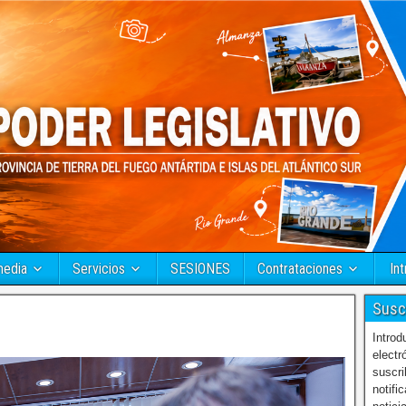
media
Servicios
SESIONES
Contrataciones
Int
Susc
Introd
electr
suscri
notifi