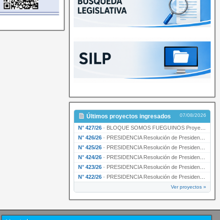
07/08/2026
Últimos proyectos ingresados
N° 427/26
·
BLOQUE SOMOS FUEGUINOS Proyecto de Declaración declarando de interés provincial PRESIDENCI…
N° 426/26
·
PRESIDENCIA Resolución de Presidencia N° 216/26 declarando de interés provincial la labor …
N° 425/26
·
PRESIDENCIA Resolución de Presidencia N° 212/26 declarando de interés provincial el “50° A…
N° 424/26
·
PRESIDENCIA Resolución de Presidencia Nº 210/26 declarando de interés provincial el proyec…
N° 423/26
·
PRESIDENCIA Resolución de Presidencia Nº 209/26 declarando de interés provincial la presen…
N° 422/26
·
PRESIDENCIA Resolución de Presidencia N° 200/26 para su ratificación.
Ver proyectos »