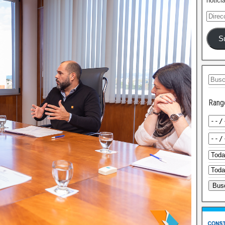
notici
S
Rang