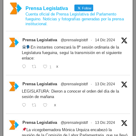
Prensa Legislativa
Follow
Cuenta oficial de Prensa Legislativa del Parlamento
fueguino. Noticias y fotografías generadas por la prensa
institucional.
Prensa Legislativa
@prensalegistdf
·
14 Dic 2024
En instantes comezará la 8ª sesión ordinaria de la
Legislatura fueguina, seguí la transmisión en el siguiente
enlace:
1
X
Prensa Legislativa
@prensalegistdf
·
13 Dic 2024
LEGISLATURA: Dieron a conocer el orden del día de la
sesión de mañana
X
Prensa Legislativa
@prensalegistdf
·
13 Dic 2024
La vicegobernadora Mónica Urquiza encabezó la
reunión de la Comisión de Labor Parlamentaria, que se llevó