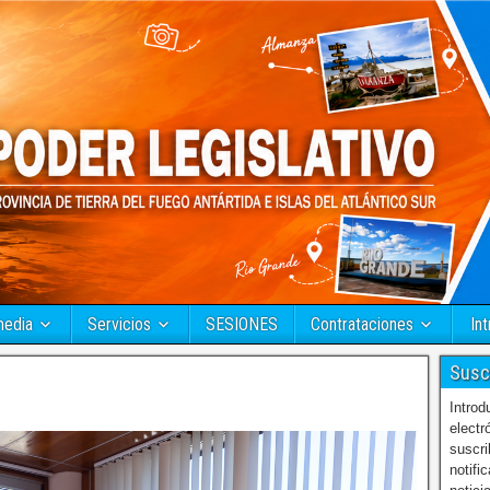
media
Servicios
SESIONES
Contrataciones
Int
Susc
Introd
electr
suscri
notifi