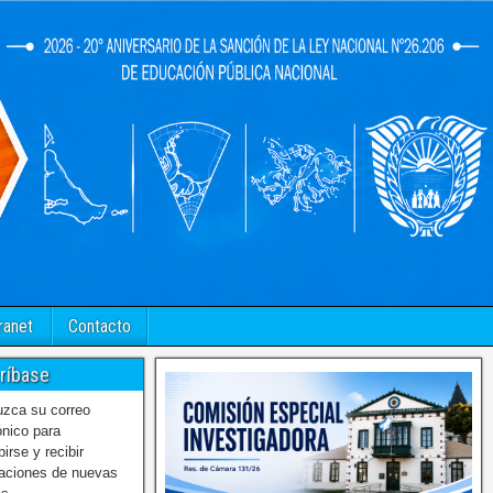
ranet
Contacto
ríbase
uzca su correo
ónico para
birse y recibir
caciones de nuevas