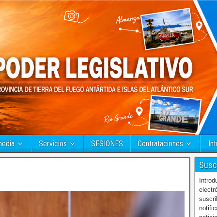
media
Servicios
SESIONES
Contrataciones
Int
Susc
Introd
electr
suscri
notifi