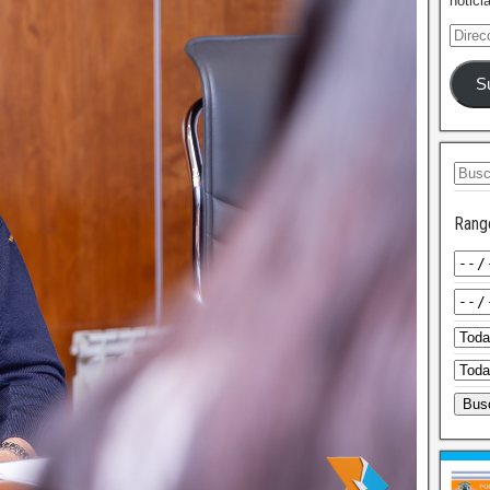
notici
S
Rang