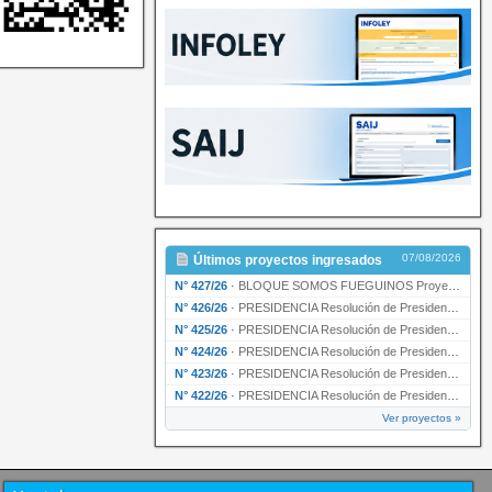
07/08/2026
Últimos proyectos ingresados
N° 427/26
·
BLOQUE SOMOS FUEGUINOS Proyecto de Declaración declarando de interés provincial PRESIDENCI…
N° 426/26
·
PRESIDENCIA Resolución de Presidencia N° 216/26 declarando de interés provincial la labor …
N° 425/26
·
PRESIDENCIA Resolución de Presidencia N° 212/26 declarando de interés provincial el “50° A…
N° 424/26
·
PRESIDENCIA Resolución de Presidencia Nº 210/26 declarando de interés provincial el proyec…
N° 423/26
·
PRESIDENCIA Resolución de Presidencia Nº 209/26 declarando de interés provincial la presen…
N° 422/26
·
PRESIDENCIA Resolución de Presidencia N° 200/26 para su ratificación.
Ver proyectos »