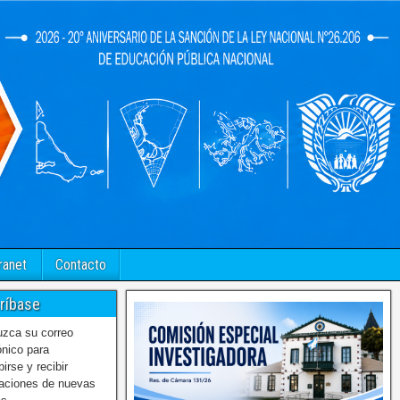
ranet
Contacto
ríbase
uzca su correo
ónico para
birse y recibir
caciones de nuevas