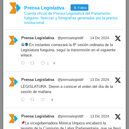
Prensa Legislativa
Follow
Cuenta oficial de Prensa Legislativa del Parlamento
fueguino. Noticias y fotografías generadas por la prensa
institucional.
Prensa Legislativa
@prensalegistdf
·
14 Dic 2024
En instantes comezará la 8ª sesión ordinaria de la
Legislatura fueguina, seguí la transmisión en el siguiente
enlace:
1
X
Prensa Legislativa
@prensalegistdf
·
13 Dic 2024
LEGISLATURA: Dieron a conocer el orden del día de la
sesión de mañana
X
Prensa Legislativa
@prensalegistdf
·
13 Dic 2024
La vicegobernadora Mónica Urquiza encabezó la
reunión de la Comisión de Labor Parlamentaria, que se llevó