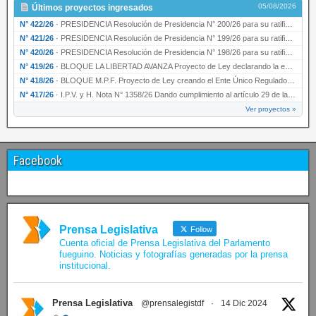
05/08/2026
Últimos proyectos ingresados
N° 422/26
·
PRESIDENCIA Resolución de Presidencia N° 200/26 para su ratificación.
N° 421/26
·
PRESIDENCIA Resolución de Presidencia N° 199/26 para su ratificación.
N° 420/26
·
PRESIDENCIA Resolución de Presidencia N° 198/26 para su ratificación.
N° 419/26
·
BLOQUE LA LIBERTAD AVANZA Proyecto de Ley declarando la esencialidad del servicio educativ…
N° 418/26
·
BLOQUE M.P.F. Proyecto de Ley creando el Ente Único Regulador de servicios públicos de la …
N° 417/26
·
I.P.V. y H. Nota N° 1358/26 Dando cumplimiento al artículo 29 de la Ley provincial N° 1399…
Ver proyectos »
Facebook
Prensa Legislativa
Follow
Cuenta oficial de Prensa Legislativa del Parlamento
fueguino. Noticias y fotografías generadas por la prensa
institucional.
Prensa Legislativa
@prensalegistdf
·
14 Dic 2024