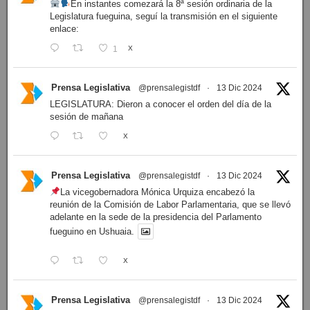
En instantes comezará la 8ª sesión ordinaria de la
Legislatura fueguina, seguí la transmisión en el siguiente
enlace:
1
X
Prensa Legislativa
@prensalegistdf
·
13 Dic 2024
LEGISLATURA: Dieron a conocer el orden del día de la
sesión de mañana
X
Prensa Legislativa
@prensalegistdf
·
13 Dic 2024
La vicegobernadora Mónica Urquiza encabezó la
reunión de la Comisión de Labor Parlamentaria, que se llevó
adelante en la sede de la presidencia del Parlamento
fueguino en Ushuaia.
X
Prensa Legislativa
@prensalegistdf
·
13 Dic 2024