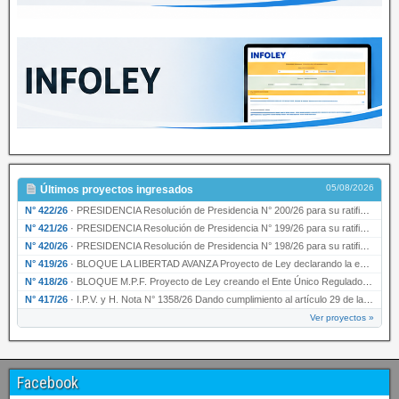
05/08/2026
Últimos proyectos ingresados
N° 422/26
·
PRESIDENCIA Resolución de Presidencia N° 200/26 para su ratificación.
N° 421/26
·
PRESIDENCIA Resolución de Presidencia N° 199/26 para su ratificación.
N° 420/26
·
PRESIDENCIA Resolución de Presidencia N° 198/26 para su ratificación.
N° 419/26
·
BLOQUE LA LIBERTAD AVANZA Proyecto de Ley declarando la esencialidad del servicio educativ…
N° 418/26
·
BLOQUE M.P.F. Proyecto de Ley creando el Ente Único Regulador de servicios públicos de la …
N° 417/26
·
I.P.V. y H. Nota N° 1358/26 Dando cumplimiento al artículo 29 de la Ley provincial N° 1399…
Ver proyectos »
Facebook