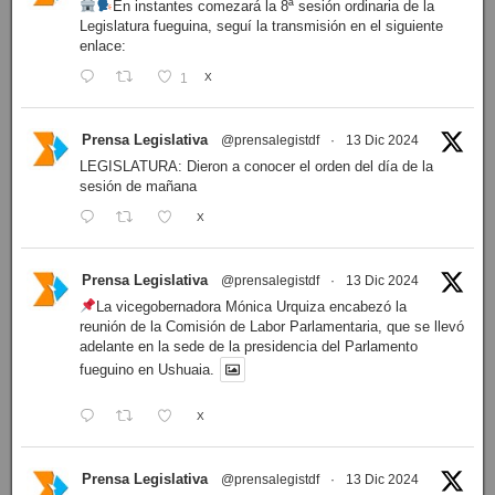
En instantes comezará la 8ª sesión ordinaria de la
Legislatura fueguina, seguí la transmisión en el siguiente
enlace:
1
X
Prensa Legislativa
@prensalegistdf
·
13 Dic 2024
LEGISLATURA: Dieron a conocer el orden del día de la
sesión de mañana
X
Prensa Legislativa
@prensalegistdf
·
13 Dic 2024
La vicegobernadora Mónica Urquiza encabezó la
reunión de la Comisión de Labor Parlamentaria, que se llevó
adelante en la sede de la presidencia del Parlamento
fueguino en Ushuaia.
X
Prensa Legislativa
@prensalegistdf
·
13 Dic 2024