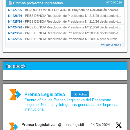
07/08/2026
Últimos proyectos ingresados
N° 427/26
·
BLOQUE SOMOS FUEGUINOS Proyecto de Declaración declarando de interés provincial PRESIDENCI…
N° 426/26
·
PRESIDENCIA Resolución de Presidencia N° 216/26 declarando de interés provincial la labor …
N° 425/26
·
PRESIDENCIA Resolución de Presidencia N° 212/26 declarando de interés provincial el “50° A…
N° 424/26
·
PRESIDENCIA Resolución de Presidencia Nº 210/26 declarando de interés provincial el proyec…
N° 423/26
·
PRESIDENCIA Resolución de Presidencia Nº 209/26 declarando de interés provincial la presen…
N° 422/26
·
PRESIDENCIA Resolución de Presidencia N° 200/26 para su ratificación.
Ver proyectos »
Facebook
Prensa Legislativa
Follow
Cuenta oficial de Prensa Legislativa del Parlamento
fueguino. Noticias y fotografías generadas por la prensa
institucional.
Prensa Legislativa
@prensalegistdf
·
14 Dic 2024