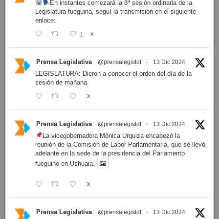
En instantes comezará la 8ª sesión ordinaria de la
Legislatura fueguina, seguí la transmisión en el siguiente
enlace:
1
X
Prensa Legislativa
@prensalegistdf
·
13 Dic 2024
LEGISLATURA: Dieron a conocer el orden del día de la
sesión de mañana
X
Prensa Legislativa
@prensalegistdf
·
13 Dic 2024
La vicegobernadora Mónica Urquiza encabezó la
reunión de la Comisión de Labor Parlamentaria, que se llevó
adelante en la sede de la presidencia del Parlamento
fueguino en Ushuaia.
X
Prensa Legislativa
@prensalegistdf
·
13 Dic 2024