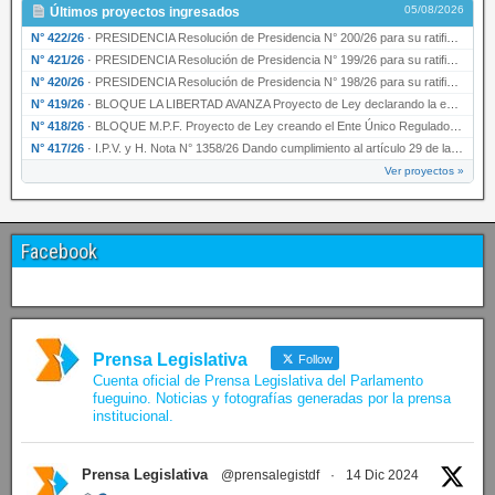
05/08/2026
Últimos proyectos ingresados
N° 422/26
·
PRESIDENCIA Resolución de Presidencia N° 200/26 para su ratificación.
N° 421/26
·
PRESIDENCIA Resolución de Presidencia N° 199/26 para su ratificación.
N° 420/26
·
PRESIDENCIA Resolución de Presidencia N° 198/26 para su ratificación.
N° 419/26
·
BLOQUE LA LIBERTAD AVANZA Proyecto de Ley declarando la esencialidad del servicio educativ…
N° 418/26
·
BLOQUE M.P.F. Proyecto de Ley creando el Ente Único Regulador de servicios públicos de la …
N° 417/26
·
I.P.V. y H. Nota N° 1358/26 Dando cumplimiento al artículo 29 de la Ley provincial N° 1399…
Ver proyectos »
Facebook
Prensa Legislativa
Follow
Cuenta oficial de Prensa Legislativa del Parlamento
fueguino. Noticias y fotografías generadas por la prensa
institucional.
Prensa Legislativa
@prensalegistdf
·
14 Dic 2024