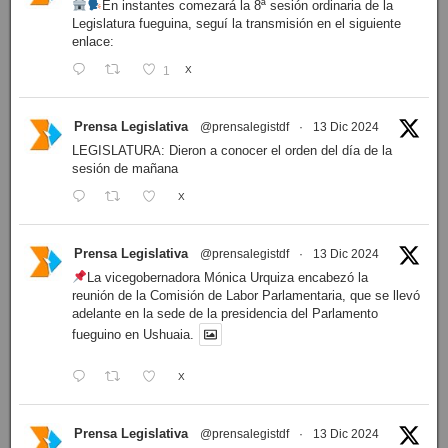
En instantes comezará la 8ª sesión ordinaria de la
Legislatura fueguina, seguí la transmisión en el siguiente
enlace:
1
X
Prensa Legislativa
@prensalegistdf
·
13 Dic 2024
LEGISLATURA: Dieron a conocer el orden del día de la
sesión de mañana
X
Prensa Legislativa
@prensalegistdf
·
13 Dic 2024
La vicegobernadora Mónica Urquiza encabezó la
reunión de la Comisión de Labor Parlamentaria, que se llevó
adelante en la sede de la presidencia del Parlamento
fueguino en Ushuaia.
X
Prensa Legislativa
@prensalegistdf
·
13 Dic 2024