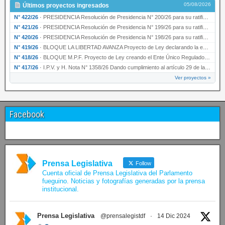
05/08/2026
Últimos proyectos ingresados
N° 422/26
·
PRESIDENCIA Resolución de Presidencia N° 200/26 para su ratificación.
N° 421/26
·
PRESIDENCIA Resolución de Presidencia N° 199/26 para su ratificación.
N° 420/26
·
PRESIDENCIA Resolución de Presidencia N° 198/26 para su ratificación.
N° 419/26
·
BLOQUE LA LIBERTAD AVANZA Proyecto de Ley declarando la esencialidad del servicio educativ…
N° 418/26
·
BLOQUE M.P.F. Proyecto de Ley creando el Ente Único Regulador de servicios públicos de la …
N° 417/26
·
I.P.V. y H. Nota N° 1358/26 Dando cumplimiento al artículo 29 de la Ley provincial N° 1399…
Ver proyectos »
Facebook
Prensa Legislativa
Follow
Cuenta oficial de Prensa Legislativa del Parlamento
fueguino. Noticias y fotografías generadas por la prensa
institucional.
Prensa Legislativa
@prensalegistdf
·
14 Dic 2024