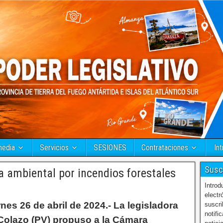
media
Servicios
SESIONES
Contrataciones
Int
Susc
 ambiental por incendios forestales
Introd
electr
nes 26 de abril de 2024.- La legisladora
suscri
notifi
Colazo (PV) propuso a la Cámara