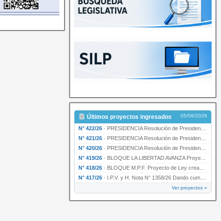
05/08/2026
Últimos proyectos ingresados
N° 422/26
·
PRESIDENCIA Resolución de Presidencia N° 200/26 para su ratificación.
N° 421/26
·
PRESIDENCIA Resolución de Presidencia N° 199/26 para su ratificación.
N° 420/26
·
PRESIDENCIA Resolución de Presidencia N° 198/26 para su ratificación.
N° 419/26
·
BLOQUE LA LIBERTAD AVANZA Proyecto de Ley declarando la esencialidad del servicio educativ…
N° 418/26
·
BLOQUE M.P.F. Proyecto de Ley creando el Ente Único Regulador de servicios públicos de la …
N° 417/26
·
I.P.V. y H. Nota N° 1358/26 Dando cumplimiento al artículo 29 de la Ley provincial N° 1399…
Ver proyectos »