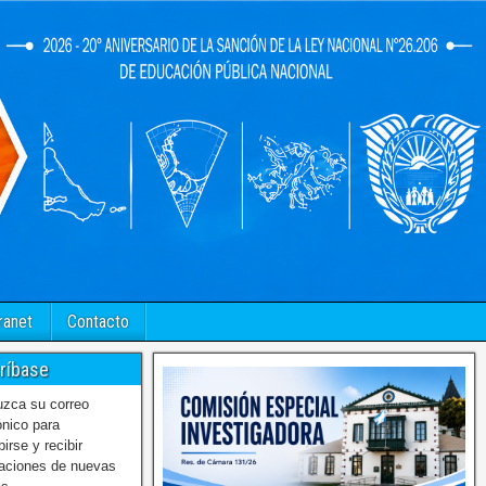
ranet
Contacto
ríbase
uzca su correo
ónico para
birse y recibir
caciones de nuevas