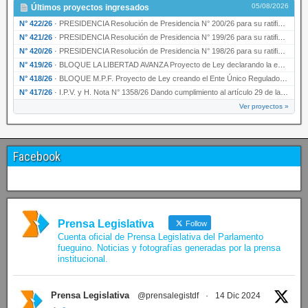
05/08/2026
Últimos proyectos ingresados
N° 422/26
·
PRESIDENCIA Resolución de Presidencia N° 200/26 para su ratificación.
N° 421/26
·
PRESIDENCIA Resolución de Presidencia N° 199/26 para su ratificación.
N° 420/26
·
PRESIDENCIA Resolución de Presidencia N° 198/26 para su ratificación.
N° 419/26
·
BLOQUE LA LIBERTAD AVANZA Proyecto de Ley declarando la esencialidad del servicio educativ…
N° 418/26
·
BLOQUE M.P.F. Proyecto de Ley creando el Ente Único Regulador de servicios públicos de la …
N° 417/26
·
I.P.V. y H. Nota N° 1358/26 Dando cumplimiento al artículo 29 de la Ley provincial N° 1399…
Ver proyectos »
Facebook
Prensa Legislativa
Follow
Cuenta oficial de Prensa Legislativa del Parlamento
fueguino. Noticias y fotografías generadas por la prensa
institucional.
Prensa Legislativa
@prensalegistdf
·
14 Dic 2024