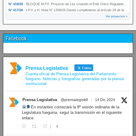
N° 418/26
·
BLOQUE M.P.F. Proyecto de Ley creando el Ente Único Regulador de servicios públicos de la …
N° 417/26
·
I.P.V. y H. Nota N° 1358/26 Dando cumplimiento al artículo 29 de la Ley provincial N° 1399…
Ver proyectos »
Facebook
Prensa Legislativa
Follow
Cuenta oficial de Prensa Legislativa del Parlamento
fueguino. Noticias y fotografías generadas por la prensa
institucional.
Prensa Legislativa
@prensalegistdf
·
14 Dic 2024
En instantes comezará la 8ª sesión ordinaria de la
Legislatura fueguina, seguí la transmisión en el siguiente
enlace:
1
X