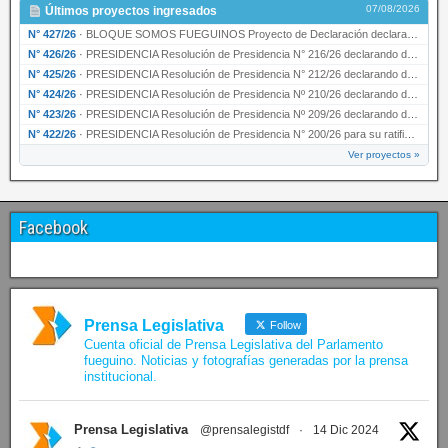
07/08/2026
Últimos proyectos ingresados
N° 427/26
·
BLOQUE SOMOS FUEGUINOS Proyecto de Declaración declarando de interés provincial PRESIDENCI…
N° 426/26
·
PRESIDENCIA Resolución de Presidencia N° 216/26 declarando de interés provincial la labor …
N° 425/26
·
PRESIDENCIA Resolución de Presidencia N° 212/26 declarando de interés provincial el “50° A…
N° 424/26
·
PRESIDENCIA Resolución de Presidencia Nº 210/26 declarando de interés provincial el proyec…
N° 423/26
·
PRESIDENCIA Resolución de Presidencia Nº 209/26 declarando de interés provincial la presen…
N° 422/26
·
PRESIDENCIA Resolución de Presidencia N° 200/26 para su ratificación.
Ver proyectos »
Facebook
Prensa Legislativa
Follow
Cuenta oficial de Prensa Legislativa del Parlamento
fueguino. Noticias y fotografías generadas por la prensa
institucional.
Prensa Legislativa
@prensalegistdf
·
14 Dic 2024